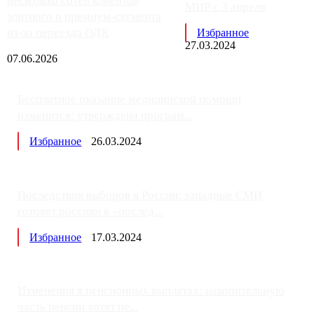
несколько сотен клиентов
МИР с 3 апреля
элитного и премиум-сегмента
из-за переезда ОДК
Избранное
27.03.2024
07.06.2026
Бесплатное оказание медицинской помощи
изменится: утверждена програм...
Избранное
26.03.2024
Последствия выборов в России: западные СМИ
готовят россиян к «послед...
Избранное
17.03.2024
Изменения в пенсионных выплатах: накопительную
часть пенсии хотят пе...