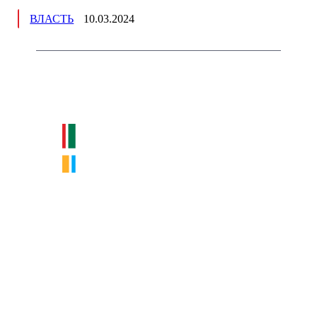
ВЛАСТЬ
10.03.2024
Немного о нас
Интернет-СМИ с фокусом на события, влияющие на бизнес