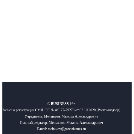
Московского региона, основанное в 2009 году. Ежедневно публикуем
новости бизнеса и новости для бизнеса.
Подписывайтесь
О нас
Реклама
Вакансии
Правила
Контакты
©
BUSINESS
16+
Запись о регистрации СМИ: ЭЛ № ФС 77-79273 от 02.10.2020 (Роскомнадзор)
Учредитель: Мельников Максим Алекасндрович
Главный редактор: Мельников Максим Алекасндрович
E-mail: melnikov@gazetabiznes.ru