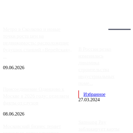
работают с ...
Загрузить больше
Главное:
Метро в Сколково и новые
точки роста цен на
недвижимость: расположение
В России резко
будущих станций «Верейская»,
изменилась
...
динамика
09.06.2026
строительства
индустриальных
поме...
Присоединение Одинцово к
Избранное
Москве в 2026 году: отделяем
27.03.2024
факты от слухов
08.06.2026
Samsung Pay
Московский бизнес теряет
заблокирует карты