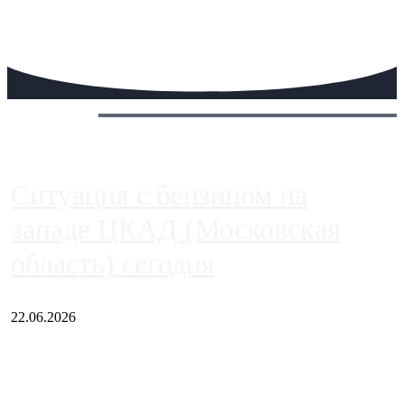
Сегодня:
Ситуация с бензином на
западе ЦКАД (Московская
область) сегодня
22.06.2026
Чем ближе к центру столицы, тем ситуация на АЗС лучше.
Однако АЗС, расположенные на приличном удалении от
Москвы, имеют более видимые проблемы. Так, некоторые
заправки на ЦКАД либо не работают полностью, либо