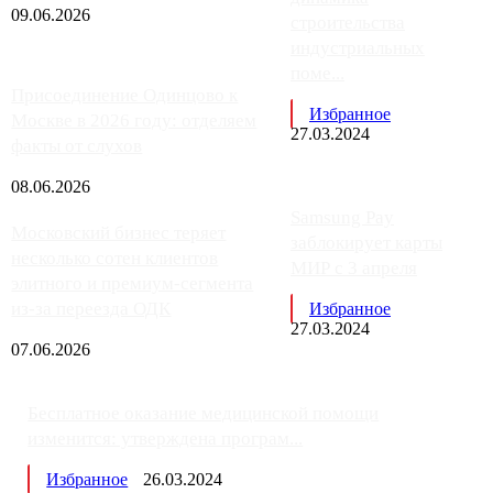
09.06.2026
строительства
индустриальных
поме...
Присоединение Одинцово к
Избранное
Москве в 2026 году: отделяем
27.03.2024
факты от слухов
08.06.2026
Samsung Pay
Московский бизнес теряет
заблокирует карты
несколько сотен клиентов
МИР с 3 апреля
элитного и премиум-сегмента
из-за переезда ОДК
Избранное
27.03.2024
07.06.2026
Бесплатное оказание медицинской помощи
изменится: утверждена програм...
Избранное
26.03.2024