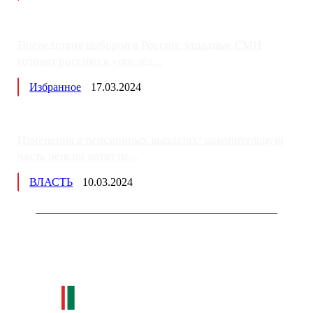
Последствия выборов в России: западные СМИ
готовят россиян к «послед...
Избранное
17.03.2024
Изменения в пенсионных выплатах: накопительную
часть пенсии хотят пе...
ВЛАСТЬ
10.03.2024