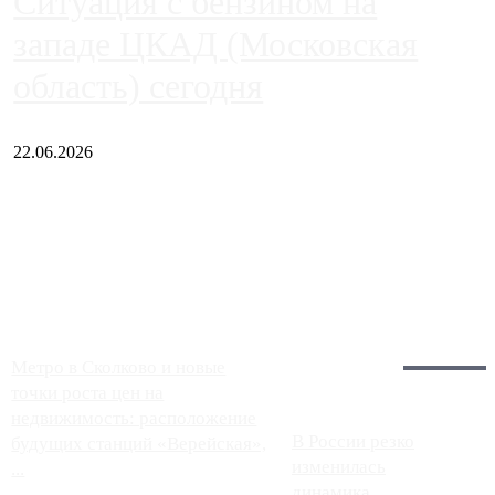
Ситуация с бензином на
западе ЦКАД (Московская
область) сегодня
22.06.2026
Чем ближе к центру столицы, тем ситуация на АЗС лучше.
Однако АЗС, расположенные на приличном удалении от
Москвы, имеют более видимые проблемы. Так, некоторые
заправки на ЦКАД либо не работают полностью, либо
работают с ...
Загрузить больше
Главное:
Метро в Сколково и новые
точки роста цен на
недвижимость: расположение
В России резко
будущих станций «Верейская»,
изменилась
...
динамика