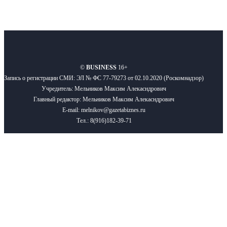
О нас
Реклама
Вакансии
Правила
Контакты
©
BUSINESS
16+
Запись о регистрации СМИ: ЭЛ № ФС 77-79273 от 02.10.2020 (Роскомнадзор)
Учредитель: Мельников Максим Алекасндрович
Главный редактор: Мельников Максим Алекасндрович
E-mail: melnikov@gazetabiznes.ru
Тел.: 8(916)182-39-71