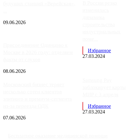
В России резко
будущих станций «Верейская»,
изменилась
...
динамика
09.06.2026
строительства
индустриальных
поме...
Присоединение Одинцово к
Избранное
Москве в 2026 году: отделяем
27.03.2024
факты от слухов
08.06.2026
Samsung Pay
Московский бизнес теряет
заблокирует карты
несколько сотен клиентов
МИР с 3 апреля
элитного и премиум-сегмента
из-за переезда ОДК
Избранное
27.03.2024
07.06.2026
Бесплатное оказание медицинской помощи