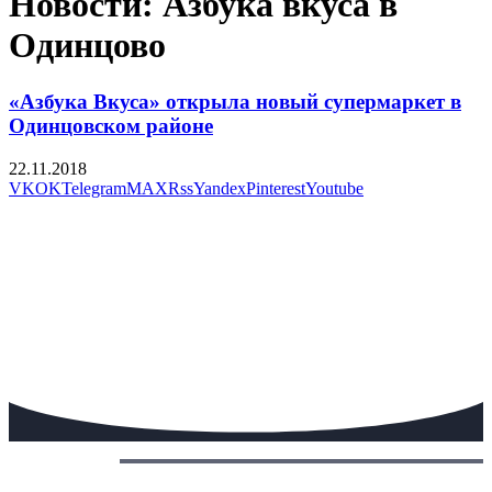
Новости: Азбука вкуса в
Одинцово
«Азбука Вкуса» открыла новый супермаркет в
Одинцовском районе
22.11.2018
VK
OK
Telegram
MAX
Rss
Yandex
Pinterest
Youtube
Сегодня: