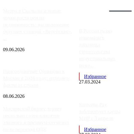
Загрузить больше
Главное:
Метро в Сколково и новые
точки роста цен на
недвижимость: расположение
В России резко
будущих станций «Верейская»,
изменилась
...
динамика
09.06.2026
строительства
индустриальных
поме...
Присоединение Одинцово к
Избранное
Москве в 2026 году: отделяем
27.03.2024
факты от слухов
08.06.2026
Samsung Pay
Московский бизнес теряет
заблокирует карты
несколько сотен клиентов
МИР с 3 апреля
элитного и премиум-сегмента
из-за переезда ОДК
Избранное