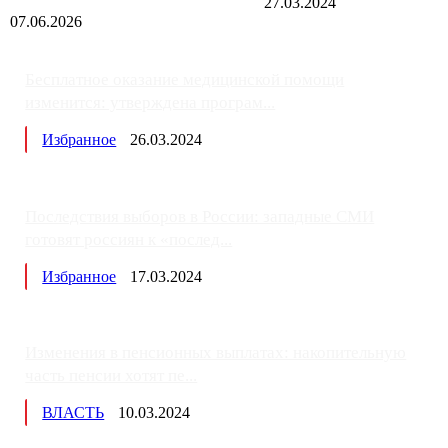
27.03.2024
07.06.2026
Бесплатное оказание медицинской помощи
изменится: утверждена програм...
Избранное
26.03.2024
Последствия выборов в России: западные СМИ
готовят россиян к «послед...
Избранное
17.03.2024
Изменения в пенсионных выплатах: накопительную
часть пенсии хотят пе...
ВЛАСТЬ
10.03.2024