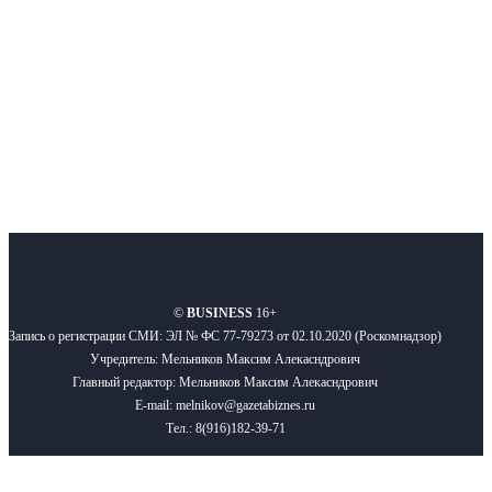
Подписывайтесь
О нас
Реклама
Вакансии
Правила
Контакты
©
BUSINESS
16+
Запись о регистрации СМИ: ЭЛ № ФС 77-79273 от 02.10.2020 (Роскомнадзор)
Учредитель: Мельников Максим Алекасндрович
Главный редактор: Мельников Максим Алекасндрович
E-mail: melnikov@gazetabiznes.ru
Тел.: 8(916)182-39-71