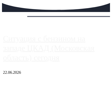
Сегодня:
Ситуация с бензином на
западе ЦКАД (Московская
область) сегодня
22.06.2026
Чем ближе к центру столицы, тем ситуация на АЗС лучше.
Однако АЗС, расположенные на приличном удалении от
Москвы, имеют более видимые проблемы. Так, некоторые
заправки на ЦКАД либо не работают полностью, либо
работают с ...