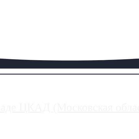
паде ЦКАД (Московская облас
ако АЗС, расположенные на приличном удалении от Москвы, имеют