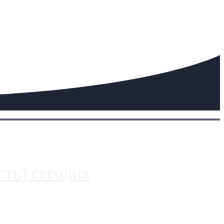
ть) сегодня
 более видимые проблемы. Так, некоторые заправки на ЦКАД