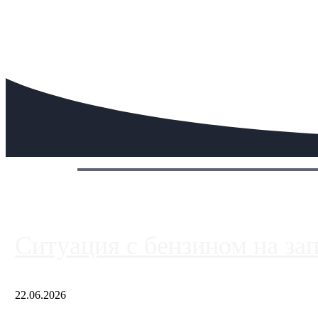
Сегодня:
Ситуация с бензином на за
22.06.2026
Чем ближе к центру столицы, тем ситуация на АЗС лучше. Одн