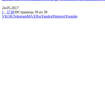
24.05.2017
1
...
37
38
39
Страница 39 из 39
VK
OK
Telegram
MAX
Rss
Yandex
Pinterest
Youtube