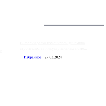
Загрузить больше
Главное:
В России резко изменилась динамика
строительства индустриальных поме...
ов
Избранное
27.03.2024