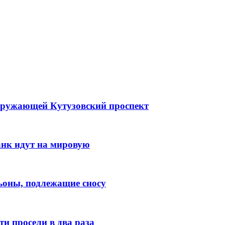
згружающей Кутузовский проспект
нк идут на мировую
ьоны, подлежащие сносу
и просели в два раза