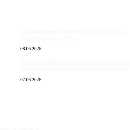
Присоединение Одинцово к Москве в 2026 году:
отделяем факты от слухов
08.06.2026
Московский бизнес теряет несколько сотен клиент
элитного и премиум-сегмента из-за переезда ОДК
07.06.2026
верждена програм...