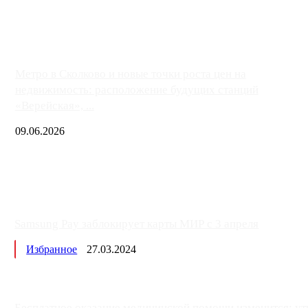
либо не работают полностью, либо работают с ...
Метро в Сколково и новые точки роста цен на
недвижимость: расположение будущих станций
«Верейская», ...
09.06.2026
Samsung Pay заблокирует карты МИР с 3 апреля
Избранное
27.03.2024
Бесплатное оказание медицинской помощи изменится: ут