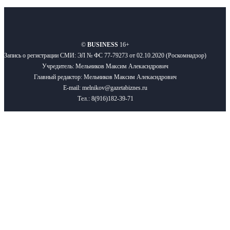
О нас
Реклама
Вакансии
Правила
Контакты
©
BUSINESS
16+
Запись о регистрации СМИ: ЭЛ № ФС 77-79273 от 02.10.2020 (Роскомнадзор)
Учредитель: Мельников Максим Алекасндрович
Главный редактор: Мельников Максим Алекасндрович
E-mail: melnikov@gazetabiznes.ru
Тел.: 8(916)182-39-71