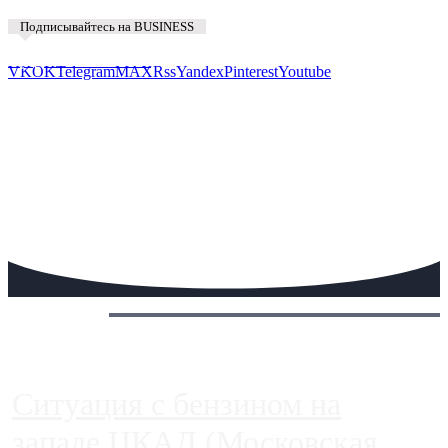
Подписывайтесь на BUSINESS
Предложить новость
VK
OK
Telegram
MAX
Rss
Yandex
Pinterest
Youtube
Сегодня:
Ситуация с бензином на
западе ЦКАД (Московская