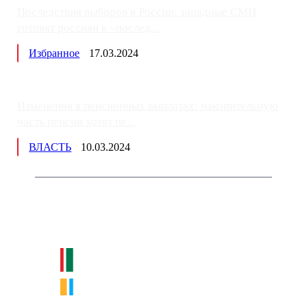
Последствия выборов в России: западные СМИ
готовят россиян к «послед...
Избранное
17.03.2024
Изменения в пенсионных выплатах: накопительную
часть пенсии хотят пе...
ВЛАСТЬ
10.03.2024