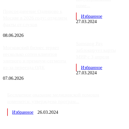
поме...
Присоединение Одинцово к
Избранное
Москве в 2026 году: отделяем
27.03.2024
факты от слухов
08.06.2026
Samsung Pay
Московский бизнес теряет
заблокирует карты
несколько сотен клиентов
МИР с 3 апреля
элитного и премиум-сегмента
из-за переезда ОДК
Избранное
27.03.2024
07.06.2026
Бесплатное оказание медицинской помощи
изменится: утверждена програм...
Избранное
26.03.2024