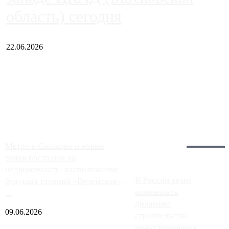
область) сегодня
22.06.2026
Чем ближе к центру столицы, тем ситуация на АЗС лучше.
Однако АЗС, расположенные на приличном удалении от
Москвы, имеют более видимые проблемы. Так, некоторые
заправки на ЦКАД либо не работают полностью, либо
работают с ...
Загрузить больше
Главное:
Метро в Сколково и новые
точки роста цен на
недвижимость: расположение
В России резко
будущих станций «Верейская»,
изменилась
...
динамика
09.06.2026
строительства
индустриальных