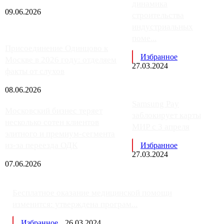
динамика
09.06.2026
строительства
индустриальных
поме...
Присоединение Одинцово к
Избранное
Москве в 2026 году: отделяем
27.03.2024
факты от слухов
08.06.2026
Samsung Pay
Московский бизнес теряет
заблокирует карты
несколько сотен клиентов
МИР с 3 апреля
элитного и премиум-сегмента
из-за переезда ОДК
Избранное
27.03.2024
07.06.2026
Бесплатное оказание медицинской помощи
изменится: утверждена програм...
Избранное
26.03.2024