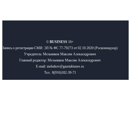
О нас
Реклама
Вакансии
Правила
Контакты
©
BUSINESS
16+
Запись о регистрации СМИ: ЭЛ № ФС 77-79273 от 02.10.2020 (Роскомнадзор)
Учредитель: Мельников Максим Алекасндрович
Главный редактор: Мельников Максим Алекасндрович
E-mail: melnikov@gazetabiznes.ru
Тел.: 8(916)182-39-71