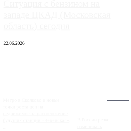
Ситуация с бензином на
западе ЦКАД (Московская
область) сегодня
22.06.2026
Чем ближе к центру столицы, тем ситуация на АЗС лучше.
Однако АЗС, расположенные на приличном удалении от
Москвы, имеют более видимые проблемы. Так, некоторые
заправки на ЦКАД либо не работают полностью, либо
работают с ...
Загрузить больше
Главное:
Метро в Сколково и новые
точки роста цен на
недвижимость: расположение
В России резко
будущих станций «Верейская»,
изменилась
...