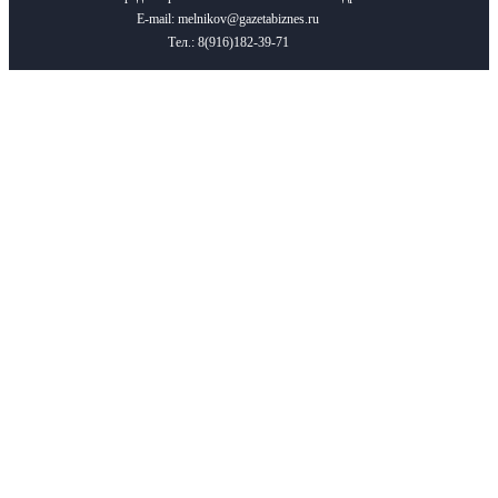
E-mail: melnikov@gazetabiznes.ru
Тел.: 8(916)182-39-71