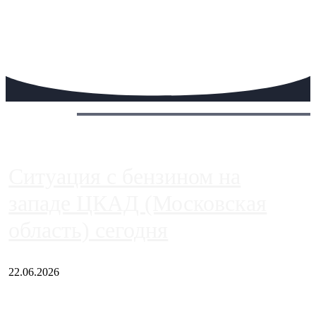
Сегодня:
Ситуация с бензином на
западе ЦКАД (Московская
область) сегодня
22.06.2026
Чем ближе к центру столицы, тем ситуация на АЗС лучше.
Однако АЗС, расположенные на приличном удалении от