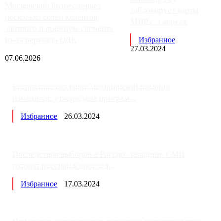
Московский бизнес теряет
заблокирует карты
несколько сотен клиентов
МИР с 3 апреля
элитного и премиум-сегмента
из-за переезда ОДК
Избранное
27.03.2024
07.06.2026
Бесплатное оказание медицинской помощи
изменится: утверждена програм...
Избранное
26.03.2024
Последствия выборов в России: западные СМИ
готовят россиян к «послед...
Избранное
17.03.2024