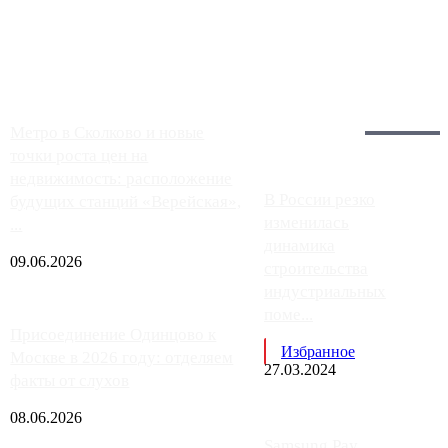
Москвы, имеют более видимые проблемы. Так, некоторые
заправки на ЦКАД либо не работают полностью, либо
работают с ...
Загрузить больше
Главное:
Метро в Сколково и новые
точки роста цен на
недвижимость: расположение
В России резко
будущих станций «Верейская»,
изменилась
...
динамика
09.06.2026
строительства
индустриальных
поме...
Присоединение Одинцово к
Избранное
Москве в 2026 году: отделяем
27.03.2024
факты от слухов
08.06.2026
Samsung Pay