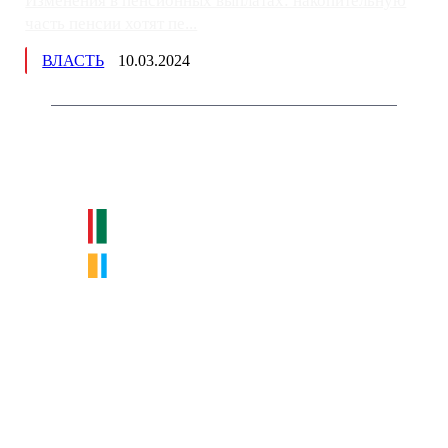
Изменения в пенсионных выплатах: накопительную
часть пенсии хотят пе...
ВЛАСТЬ
10.03.2024
Немного о нас