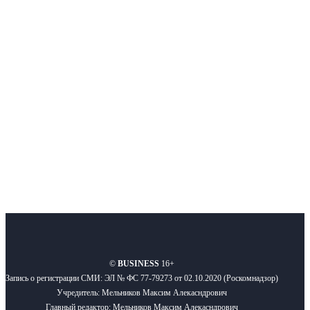
Интернет-СМИ с фокусом на события, влияющие на бизнес
Московского региона, основанное в 2009 году. Ежедневно публикуем
новости бизнеса и новости для бизнеса.
Подписывайтесь
О нас
Реклама
Вакансии
Правила
Контакты
©
BUSINESS
16+
Запись о регистрации СМИ: ЭЛ № ФС 77-79273 от 02.10.2020 (Роскомнадзор)
Учредитель: Мельников Максим Алекасндрович
Главный редактор: Мельников Максим Алекасндрович