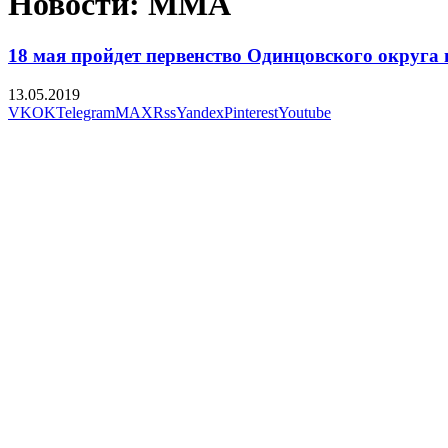
Новости: MMA
18 мая пройдет первенство Одинцовского округ
13.05.2019
VK
OK
Telegram
MAX
Rss
Yandex
Pinterest
Youtube