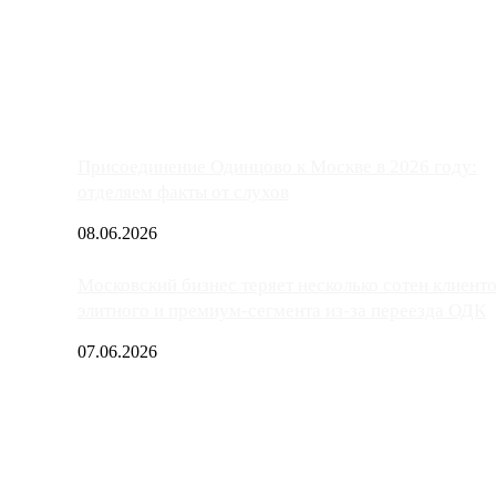
ако АЗС, расположенные на приличном удалении от Москвы, имеют
Присоединение Одинцово к Москве в 2026 году:
отделяем факты от слухов
08.06.2026
Московский бизнес теряет несколько сотен клиент
элитного и премиум-сегмента из-за переезда ОДК
07.06.2026