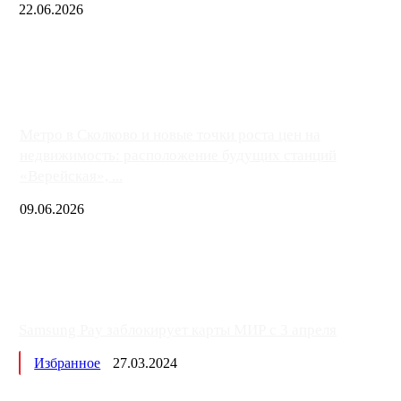
22.06.2026
Чем ближе к центру столицы, тем ситуация на АЗС лучше. Одн
либо не работают полностью, либо работают с ...
Метро в Сколково и новые точки роста цен на
недвижимость: расположение будущих станций
«Верейская», ...
09.06.2026
Samsung Pay заблокирует карты МИР с 3 апреля
Избранное
27.03.2024