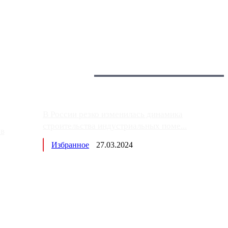
 более видимые проблемы. Так, некоторые заправки на ЦКАД
Загрузить больше
Главное:
В России резко изменилась динамика
строительства индустриальных поме...
ов
Избранное
27.03.2024