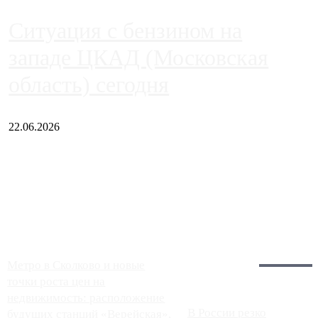
Ситуация с бензином на
западе ЦКАД (Московская
область) сегодня
22.06.2026
Чем ближе к центру столицы, тем ситуация на АЗС лучше.
Однако АЗС, расположенные на приличном удалении от
Москвы, имеют более видимые проблемы. Так, некоторые
заправки на ЦКАД либо не работают полностью, либо
работают с ...
Загрузить больше
Главное:
Метро в Сколково и новые
точки роста цен на
недвижимость: расположение
В России резко
будущих станций «Верейская»,