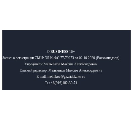
О нас
Реклама
Вакансии
Правила
Контакты
©
BUSINESS
16+
Запись о регистрации СМИ: ЭЛ № ФС 77-79273 от 02.10.2020 (Роскомнадзор)
Учредитель: Мельников Максим Алекасндрович
Главный редактор: Мельников Максим Алекасндрович
E-mail: melnikov@gazetabiznes.ru
Тел.: 8(916)182-39-71