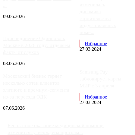
изменилась
...
динамика
09.06.2026
строительства
индустриальных
поме...
Присоединение Одинцово к
Избранное
Москве в 2026 году: отделяем
27.03.2024
факты от слухов
08.06.2026
Samsung Pay
Московский бизнес теряет
заблокирует карты
несколько сотен клиентов
МИР с 3 апреля
элитного и премиум-сегмента
из-за переезда ОДК
Избранное
27.03.2024
07.06.2026
Бесплатное оказание медицинской помощи
изменится: утверждена програм...