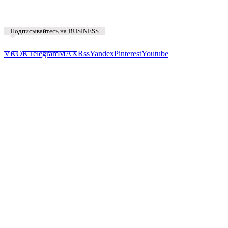
Подписывайтесь на BUSINESS
Предложить новость
VK
OK
Telegram
MAX
Rss
Yandex
Pinterest
Youtube