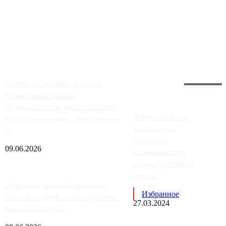
Однако АЗС, расположенные на приличном удалении от
Москвы, имеют более видимые проблемы. Так, некоторые
заправки на ЦКАД либо не работают полностью, либо
работают с ...
Загрузить больше
Главное:
Метро в Сколково и новые
точки роста цен на
недвижимость: расположение
В России резко
будущих станций «Верейская»,
изменилась
...
динамика
09.06.2026
строительства
индустриальных
поме...
Присоединение Одинцово к
Избранное
Москве в 2026 году: отделяем
27.03.2024
факты от слухов