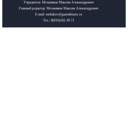
Учредитель: Мельников Максим Алекасндрович
Главный редактор: Мельников Максим Алекасндрович
E-mail: melnikov@gazetabiznes.ru
Тел.: 8(916)182-39-71