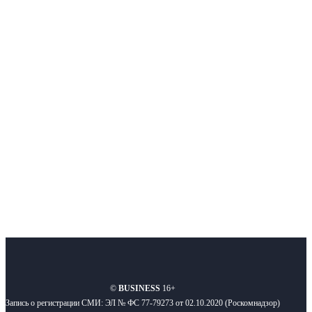
Немного о нас
Интернет-СМИ с фокусом на события, влияющие на бизнес
Московского региона, основанное в 2009 году. Ежедневно публикуем
новости бизнеса и новости для бизнеса.
Подписывайтесь
О нас
Реклама
Вакансии
Правила
Контакты
©
BUSINESS
16+
Запись о регистрации СМИ: ЭЛ № ФС 77-79273 от 02.10.2020 (Роскомнадзор)