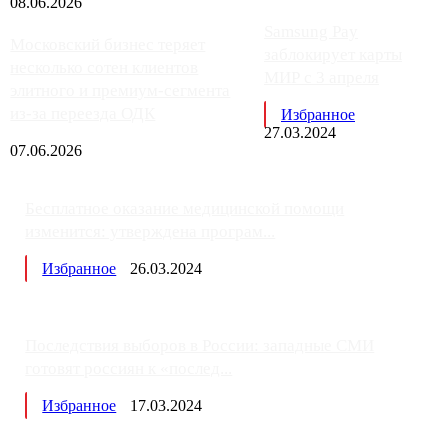
08.06.2026
Samsung Pay
Московский бизнес теряет
заблокирует карты
несколько сотен клиентов
МИР с 3 апреля
элитного и премиум-сегмента
из-за переезда ОДК
Избранное
27.03.2024
07.06.2026
Бесплатное оказание медицинской помощи
изменится: утверждена програм...
Избранное
26.03.2024
Последствия выборов в России: западные СМИ
готовят россиян к «послед...
Избранное
17.03.2024