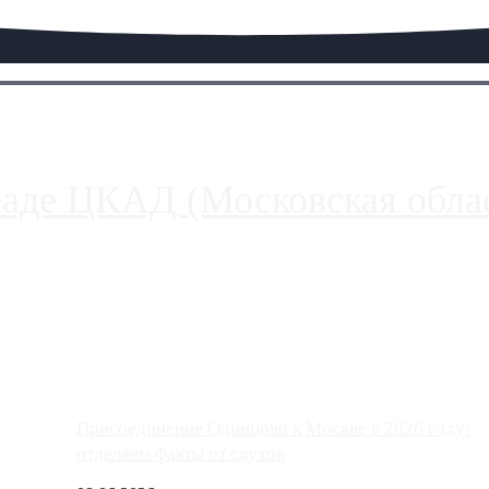
паде ЦКАД (Московская облас
ако АЗС, расположенные на приличном удалении от Москвы, имеют
Присоединение Одинцово к Москве в 2026 году:
отделяем факты от слухов