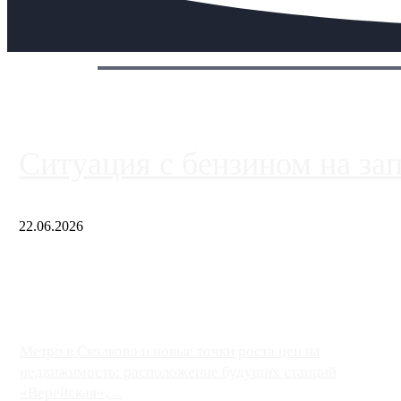
Сегодня:
Ситуация с бензином на за
22.06.2026
Чем ближе к центру столицы, тем ситуация на АЗС лучше. Одн
либо не работают полностью, либо работают с ...
Метро в Сколково и новые точки роста цен на
недвижимость: расположение будущих станций
«Верейская», ...