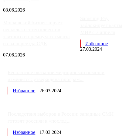
08.06.2026
Samsung Pay
Московский бизнес теряет
заблокирует карты
несколько сотен клиентов
МИР с 3 апреля
элитного и премиум-сегмента
из-за переезда ОДК
Избранное
27.03.2024
07.06.2026
Бесплатное оказание медицинской помощи
изменится: утверждена програм...
Избранное
26.03.2024
Последствия выборов в России: западные СМИ
готовят россиян к «послед...
Избранное
17.03.2024