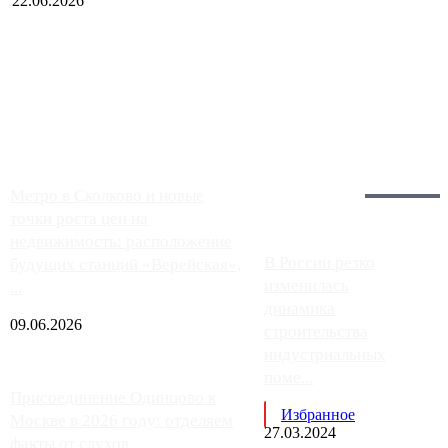
22.06.2026
Чем ближе к центру столицы, тем ситуация на АЗС лучше.
Однако АЗС, расположенные на приличном удалении от
Москвы, имеют более видимые проблемы. Так, некоторые
заправки на ЦКАД либо не работают полностью, либо
работают с ...
Загрузить больше
Главное:
Метро в Сколково и новые
точки роста цен на
недвижимость: расположение
В России резко
будущих станций «Верейская»,
изменилась
...
динамика
09.06.2026
строительства
индустриальных
поме...
Присоединение Одинцово к
Избранное
Москве в 2026 году: отделяем
27.03.2024
факты от слухов