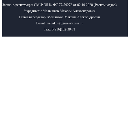
Запись о регистрации СМИ: ЭЛ № ФС 77-79273 от 02.10.2020 (Роскомнадзор)
Учредитель: Мельников Максим Алекасндрович
Главный редактор: Мельников Максим Алекасндрович
E-mail: melnikov@gazetabiznes.ru
Тел.: 8(916)182-39-71