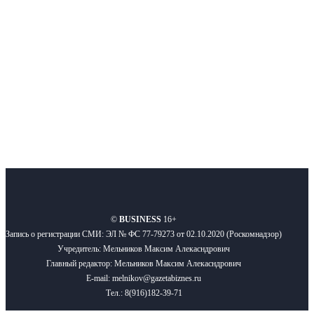
новости бизнеса и новости для бизнеса.
Подписывайтесь
О нас
Реклама
Вакансии
Правила
Контакты
©
BUSINESS
16+
Запись о регистрации СМИ: ЭЛ № ФС 77-79273 от 02.10.2020 (Роскомнадзор)
Учредитель: Мельников Максим Алекасндрович
Главный редактор: Мельников Максим Алекасндрович
E-mail: melnikov@gazetabiznes.ru
Тел.: 8(916)182-39-71