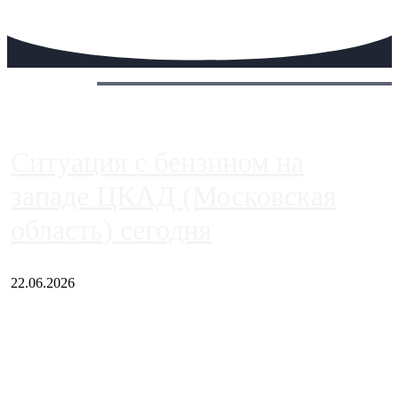
Сегодня:
Ситуация с бензином на
западе ЦКАД (Московская
область) сегодня
22.06.2026
Чем ближе к центру столицы, тем ситуация на АЗС лучше.
Однако АЗС, расположенные на приличном удалении от
Москвы, имеют более видимые проблемы. Так, некоторые
заправки на ЦКАД либо не работают полностью, либо
работают с ...