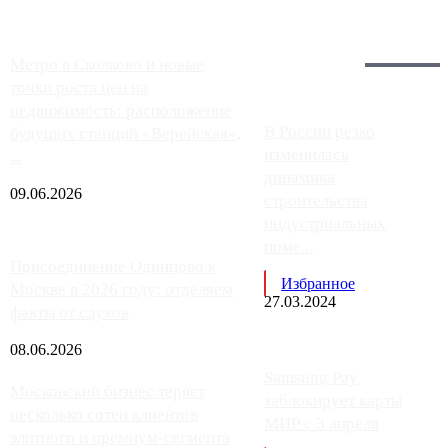
Загрузить больше
Главное:
Метро в Сколково и новые
точки роста цен на
недвижимость: расположение
В России резко
будущих станций «Верейская»,
изменилась
...
динамика
09.06.2026
строительства
индустриальных
поме...
Присоединение Одинцово к
Избранное
Москве в 2026 году: отделяем
27.03.2024
факты от слухов
08.06.2026
Samsung Pay
Московский бизнес теряет
заблокирует карты
несколько сотен клиентов
МИР с 3 апреля
элитного и премиум-сегмента