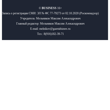
©
BUSINESS
16+
Запись о регистрации СМИ: ЭЛ № ФС 77-79273 от 02.10.2020 (Роскомнадзор)
Учредитель: Мельников Максим Алекасндрович
Главный редактор: Мельников Максим Алекасндрович
E-mail: melnikov@gazetabiznes.ru
Тел.: 8(916)182-39-71