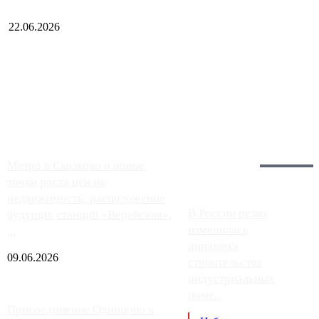
22.06.2026
Чем ближе к центру столицы, тем ситуация на АЗС лучше.
Однако АЗС, расположенные на приличном удалении от
Москвы, имеют более видимые проблемы. Так, некоторые
заправки на ЦКАД либо не работают полностью, либо
работают с ...
Загрузить больше
Главное:
Метро в Сколково и новые
точки роста цен на
недвижимость: расположение
В России резко
будущих станций «Верейская»,
изменилась
...
динамика
09.06.2026
строительства
индустриальных
поме...
Присоединение Одинцово к