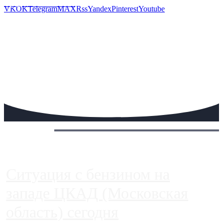
Предложить новость
VK
OK
Telegram
MAX
Rss
Yandex
Pinterest
Youtube
Сегодня:
Ситуация с бензином на
западе ЦКАД (Московская
область) сегодня