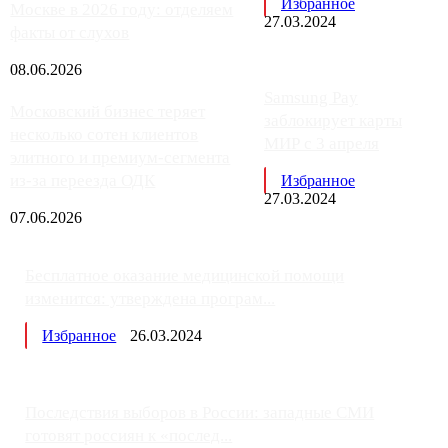
Избранное
Москве в 2026 году: отделяем
27.03.2024
факты от слухов
08.06.2026
Samsung Pay
Московский бизнес теряет
заблокирует карты
несколько сотен клиентов
МИР с 3 апреля
элитного и премиум-сегмента
из-за переезда ОДК
Избранное
27.03.2024
07.06.2026
Бесплатное оказание медицинской помощи
изменится: утверждена програм...
Избранное
26.03.2024
Последствия выборов в России: западные СМИ
готовят россиян к «послед...