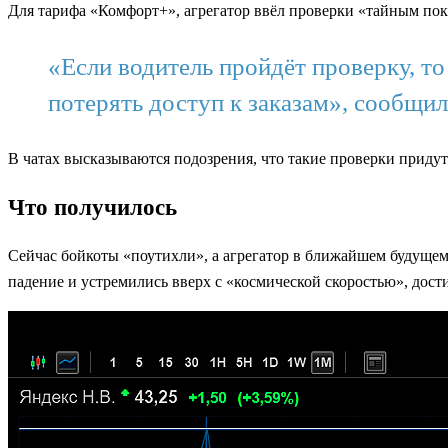
Для тарифа «Комфорт+», агрегатор ввёл проверки «тайным покуп
«Если водитель пройдёт проверку, т
потерять доступ к заказам», сообщил
В чатах высказываются подозрения, что такие проверки придут
Что получилось
Сейчас бойкоты «поутихли», а агрегатор в ближайшем будущем
падение и устремились вверх с «космической скоростью», дост