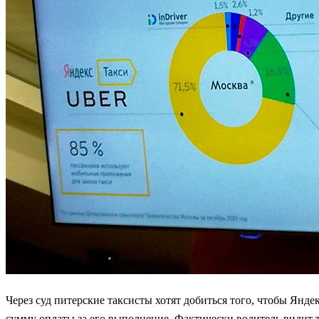
Через суд питерские таксисты хотят добиться того, чтобы Янде
сумму оплаты за его выполнение. Фактически водитель видит т