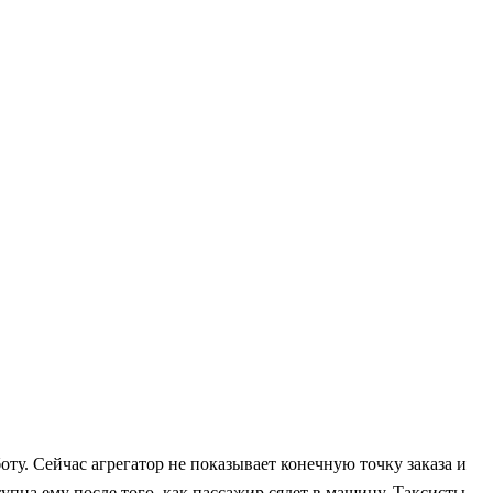
оту. Сейчас агрегатор не показывает конечную точку заказа и
упна ему после того, как пассажир сядет в машину. Таксисты