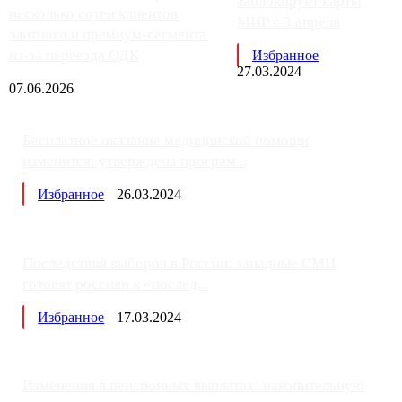
заблокирует карты
несколько сотен клиентов
МИР с 3 апреля
элитного и премиум-сегмента
из-за переезда ОДК
Избранное
27.03.2024
07.06.2026
Бесплатное оказание медицинской помощи
изменится: утверждена програм...
Избранное
26.03.2024
Последствия выборов в России: западные СМИ
готовят россиян к «послед...
Избранное
17.03.2024
Изменения в пенсионных выплатах: накопительную