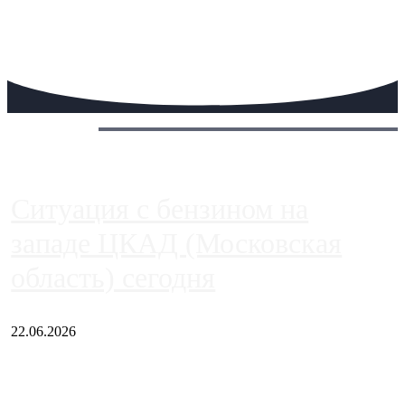
Сегодня:
Ситуация с бензином на
западе ЦКАД (Московская
область) сегодня
22.06.2026
Чем ближе к центру столицы, тем ситуация на АЗС лучше.
Однако АЗС, расположенные на приличном удалении от
Москвы, имеют более видимые проблемы. Так, некоторые