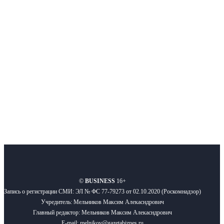
Интернет-СМИ с фокусом на события, влияющие на бизнес
Московского региона, основанное в 2009 году. Ежедневно публикуем
новости бизнеса и новости для бизнеса.
Подписывайтесь
О нас
Реклама
Вакансии
Правила
Контакты
©
BUSINESS
16+
Запись о регистрации СМИ: ЭЛ № ФС 77-79273 от 02.10.2020 (Роскомнадзор)
Учредитель: Мельников Максим Алекасндрович
Главный редактор: Мельников Максим Алекасндрович
E-mail: melnikov@gazetabiznes.ru