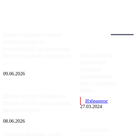
заправки на ЦКАД либо не работают полностью, либо
работают с ...
Загрузить больше
Главное:
Метро в Сколково и новые
точки роста цен на
недвижимость: расположение
В России резко
будущих станций «Верейская»,
изменилась
...
динамика
09.06.2026
строительства
индустриальных
поме...
Присоединение Одинцово к
Избранное
Москве в 2026 году: отделяем
27.03.2024
факты от слухов
08.06.2026
Samsung Pay
Московский бизнес теряет