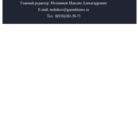
Главный редактор: Мельников Максим Алекасндрович
E-mail: melnikov@gazetabiznes.ru
Тел.: 8(916)182-39-71