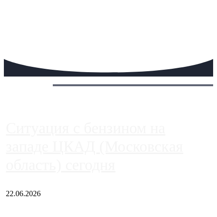
Сегодня:
Ситуация с бензином на
западе ЦКАД (Московская
область) сегодня
22.06.2026
Чем ближе к центру столицы, тем ситуация на АЗС лучше.
Однако АЗС, расположенные на приличном удалении от