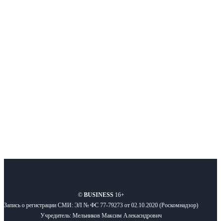
Интернет-СМИ с фокусом на события, влияющие на бизнес
Московского региона, основанное в 2009 году. Ежедневно публикуем
новости бизнеса и новости для бизнеса.
Подписывайтесь
О нас
Реклама
Вакансии
Правила
Контакты
©
BUSINESS
16+
Запись о регистрации СМИ: ЭЛ № ФС 77-79273 от 02.10.2020 (Роскомнадзор)
Учредитель: Мельников Максим Алекасндрович