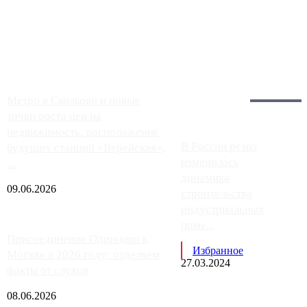
Москвы, имеют более видимые проблемы. Так, некоторые
заправки на ЦКАД либо не работают полностью, либо
работают с ...
Загрузить больше
Главное:
Метро в Сколково и новые
точки роста цен на
недвижимость: расположение
В России резко
будущих станций «Верейская»,
изменилась
...
динамика
09.06.2026
строительства
индустриальных
поме...
Присоединение Одинцово к
Избранное
Москве в 2026 году: отделяем
27.03.2024
факты от слухов
08.06.2026