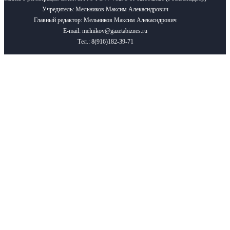
Учредитель: Мельников Максим Алекасндрович
Главный редактор: Мельников Максим Алекасндрович
E-mail: melnikov@gazetabiznes.ru
Тел.: 8(916)182-39-71