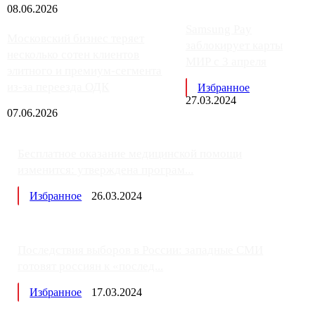
08.06.2026
Samsung Pay
Московский бизнес теряет
заблокирует карты
несколько сотен клиентов
МИР с 3 апреля
элитного и премиум-сегмента
из-за переезда ОДК
Избранное
27.03.2024
07.06.2026
Бесплатное оказание медицинской помощи
изменится: утверждена програм...
Избранное
26.03.2024
Последствия выборов в России: западные СМИ
готовят россиян к «послед...
Избранное
17.03.2024