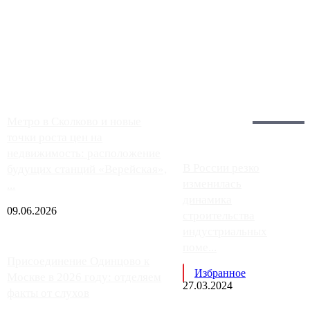
Чем ближе к центру столицы, тем ситуация на АЗС лучше.
Однако АЗС, расположенные на приличном удалении от
Москвы, имеют более видимые проблемы. Так, некоторые
заправки на ЦКАД либо не работают полностью, либо
работают с ...
Загрузить больше
Главное:
Метро в Сколково и новые
точки роста цен на
недвижимость: расположение
В России резко
будущих станций «Верейская»,
изменилась
...
динамика
09.06.2026
строительства
индустриальных
поме...
Присоединение Одинцово к
Избранное
Москве в 2026 году: отделяем
27.03.2024
факты от слухов