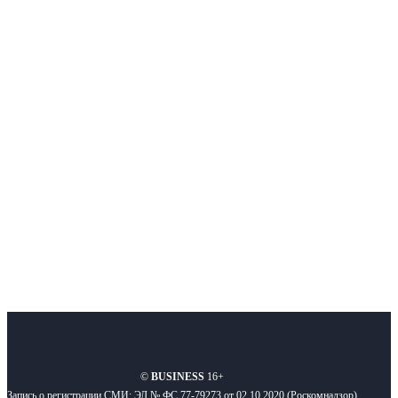
Немного о нас
Интернет-СМИ с фокусом на события, влияющие на бизнес
Московского региона, основанное в 2009 году. Ежедневно публикуем
новости бизнеса и новости для бизнеса.
Подписывайтесь
О нас
Реклама
Вакансии
Правила
Контакты
©
BUSINESS
16+
Запись о регистрации СМИ: ЭЛ № ФС 77-79273 от 02.10.2020 (Роскомнадзор)