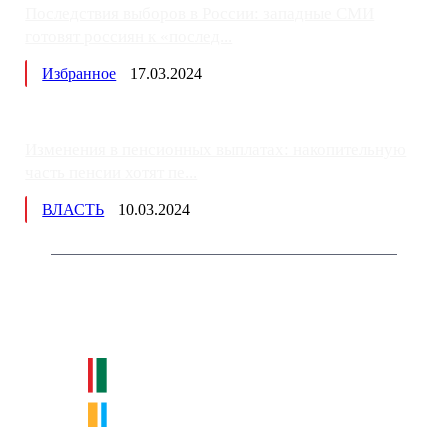
Последствия выборов в России: западные СМИ
готовят россиян к «послед...
Избранное
17.03.2024
Изменения в пенсионных выплатах: накопительную
часть пенсии хотят пе...
ВЛАСТЬ
10.03.2024