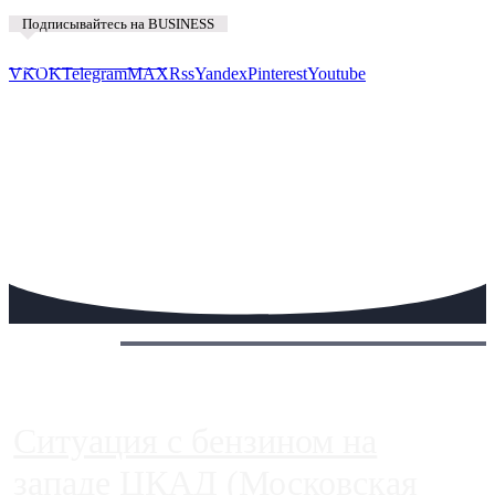
Подписывайтесь на BUSINESS
Предложить новость
VK
OK
Telegram
MAX
Rss
Yandex
Pinterest
Youtube
Сегодня:
Ситуация с бензином на
западе ЦКАД (Московская