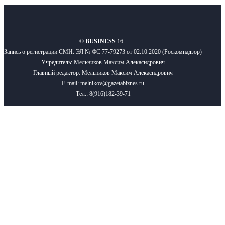
О нас
Реклама
Вакансии
Правила
Контакты
©
BUSINESS
16+
Запись о регистрации СМИ: ЭЛ № ФС 77-79273 от 02.10.2020 (Роскомнадзор)
Учредитель: Мельников Максим Алекасндрович
Главный редактор: Мельников Максим Алекасндрович
E-mail: melnikov@gazetabiznes.ru
Тел.: 8(916)182-39-71