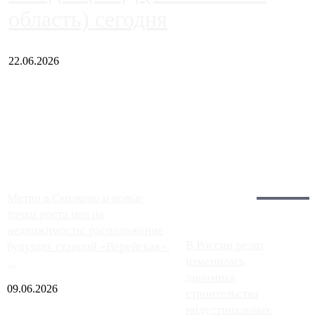
область) сегодня
22.06.2026
Чем ближе к центру столицы, тем ситуация на АЗС лучше.
Однако АЗС, расположенные на приличном удалении от
Москвы, имеют более видимые проблемы. Так, некоторые
заправки на ЦКАД либо не работают полностью, либо
работают с ...
Загрузить больше
Главное:
Метро в Сколково и новые
точки роста цен на
недвижимость: расположение
В России резко
будущих станций «Верейская»,
изменилась
...
динамика
09.06.2026
строительства
индустриальных