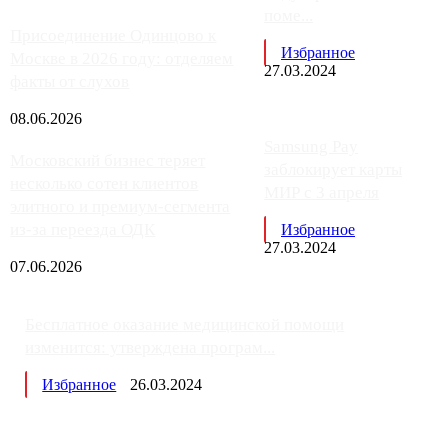
поме...
Присоединение Одинцово к
Избранное
Москве в 2026 году: отделяем
27.03.2024
факты от слухов
08.06.2026
Samsung Pay
Московский бизнес теряет
заблокирует карты
несколько сотен клиентов
МИР с 3 апреля
элитного и премиум-сегмента
из-за переезда ОДК
Избранное
27.03.2024
07.06.2026
Бесплатное оказание медицинской помощи
изменится: утверждена програм...
Избранное
26.03.2024