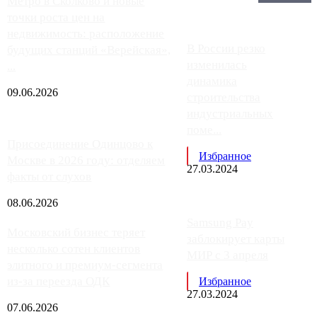
Главное:
Метро в Сколково и новые
точки роста цен на
недвижимость: расположение
В России резко
будущих станций «Верейская»,
изменилась
...
динамика
09.06.2026
строительства
индустриальных
поме...
Присоединение Одинцово к
Избранное
Москве в 2026 году: отделяем
27.03.2024
факты от слухов
08.06.2026
Samsung Pay
Московский бизнес теряет
заблокирует карты
несколько сотен клиентов
МИР с 3 апреля
элитного и премиум-сегмента
из-за переезда ОДК
Избранное
27.03.2024
07.06.2026