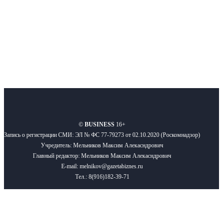
Подписывайтесь
О нас
Реклама
Вакансии
Правила
Контакты
©
BUSINESS
16+
Запись о регистрации СМИ: ЭЛ № ФС 77-79273 от 02.10.2020 (Роскомнадзор)
Учредитель: Мельников Максим Алекасндрович
Главный редактор: Мельников Максим Алекасндрович
E-mail: melnikov@gazetabiznes.ru
Тел.: 8(916)182-39-71