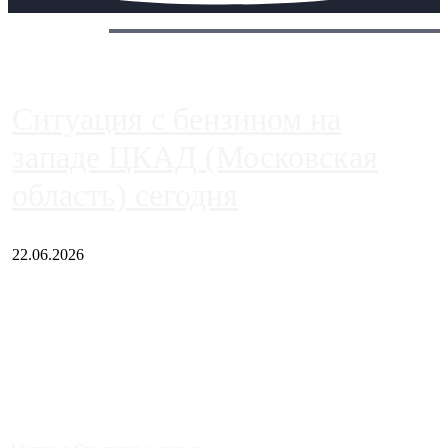
Сегодня:
Ситуация с бензином на
западе ЦКАД (Московская
область) сегодня
22.06.2026
Чем ближе к центру столицы, тем ситуация на АЗС лучше.
Однако АЗС, расположенные на приличном удалении от
Москвы, имеют более видимые проблемы. Так, некоторые
заправки на ЦКАД либо не работают полностью, либо
работают с ...
Загрузить больше