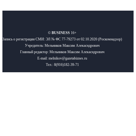
О нас
Реклама
Вакансии
Правила
Контакты
©
BUSINESS
16+
Запись о регистрации СМИ: ЭЛ № ФС 77-79273 от 02.10.2020 (Роскомнадзор)
Учредитель: Мельников Максим Алекасндрович
Главный редактор: Мельников Максим Алекасндрович
E-mail: melnikov@gazetabiznes.ru
Тел.: 8(916)182-39-71