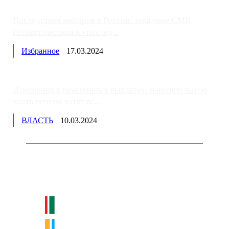
Последствия выборов в России: западные СМИ
готовят россиян к «послед...
Избранное
17.03.2024
Изменения в пенсионных выплатах: накопительную
часть пенсии хотят пе...
ВЛАСТЬ
10.03.2024