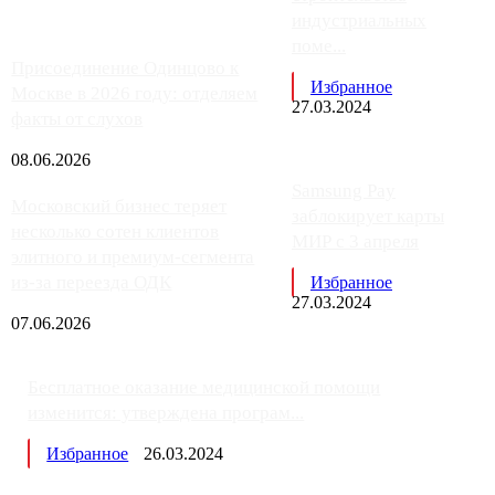
индустриальных
поме...
Присоединение Одинцово к
Избранное
Москве в 2026 году: отделяем
27.03.2024
факты от слухов
08.06.2026
Samsung Pay
Московский бизнес теряет
заблокирует карты
несколько сотен клиентов
МИР с 3 апреля
элитного и премиум-сегмента
из-за переезда ОДК
Избранное
27.03.2024
07.06.2026
Бесплатное оказание медицинской помощи
изменится: утверждена програм...
Избранное
26.03.2024