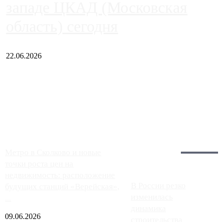
западе ЦКАД (Московская
область) сегодня
22.06.2026
Чем ближе к центру столицы, тем ситуация на АЗС лучше.
Однако АЗС, расположенные на приличном удалении от
Москвы, имеют более видимые проблемы. Так, некоторые
заправки на ЦКАД либо не работают полностью, либо
работают с ...
Загрузить больше
Главное:
Метро в Сколково и новые
точки роста цен на
недвижимость: расположение
В России резко
будущих станций «Верейская»,
изменилась
...
динамика
09.06.2026
строительства