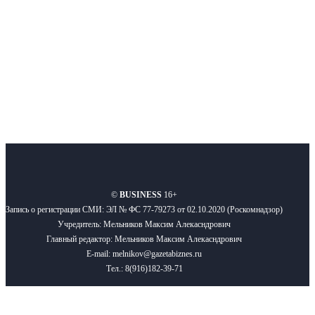
Подписывайтесь
О нас
Реклама
Вакансии
Правила
Контакты
©
BUSINESS
16+
Запись о регистрации СМИ: ЭЛ № ФС 77-79273 от 02.10.2020 (Роскомнадзор)
Учредитель: Мельников Максим Алекасндрович
Главный редактор: Мельников Максим Алекасндрович
E-mail: melnikov@gazetabiznes.ru
Тел.: 8(916)182-39-71