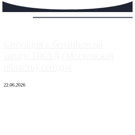
Сегодня:
Ситуация с бензином на
западе ЦКАД (Московская
область) сегодня
22.06.2026
Чем ближе к центру столицы, тем ситуация на АЗС лучше.
Однако АЗС, расположенные на приличном удалении от
Москвы, имеют более видимые проблемы. Так, некоторые
заправки на ЦКАД либо не работают полностью, либо
работают с ...