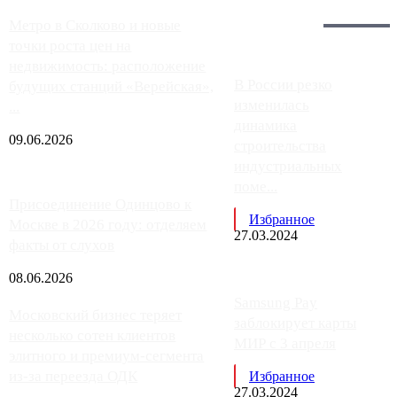
Загрузить больше
Главное:
Метро в Сколково и новые
точки роста цен на
недвижимость: расположение
В России резко
будущих станций «Верейская»,
изменилась
...
динамика
09.06.2026
строительства
индустриальных
поме...
Присоединение Одинцово к
Избранное
Москве в 2026 году: отделяем
27.03.2024
факты от слухов
08.06.2026
Samsung Pay
Московский бизнес теряет
заблокирует карты
несколько сотен клиентов
МИР с 3 апреля
элитного и премиум-сегмента
из-за переезда ОДК
Избранное
27.03.2024