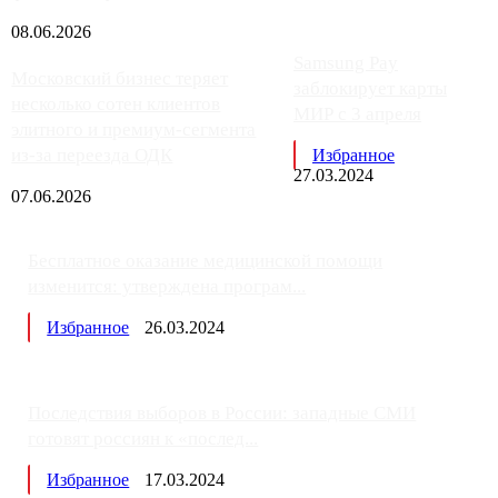
08.06.2026
Samsung Pay
Московский бизнес теряет
заблокирует карты
несколько сотен клиентов
МИР с 3 апреля
элитного и премиум-сегмента
из-за переезда ОДК
Избранное
27.03.2024
07.06.2026
Бесплатное оказание медицинской помощи
изменится: утверждена програм...
Избранное
26.03.2024
Последствия выборов в России: западные СМИ
готовят россиян к «послед...
Избранное
17.03.2024