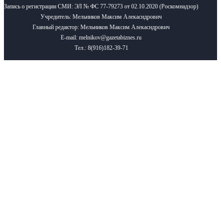
Запись о регистрации СМИ: ЭЛ № ФС 77-79273 от 02.10.2020 (Роскомнадзор)
Учредитель: Мельников Максим Алекасндрович
Главный редактор: Мельников Максим Алекасндрович
E-mail: melnikov@gazetabiznes.ru
Тел.: 8(916)182-39-71