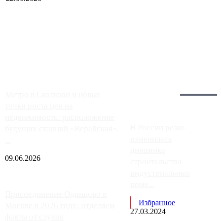
Чем ближе к центру столицы, тем ситуация на АЗС лучше.
Однако АЗС, расположенные на приличном удалении от
Москвы, имеют более видимые проблемы. Так, некоторые
заправки на ЦКАД либо не работают полностью, либо
работают с ...
Загрузить больше
Главное:
Метро в Сколково и новые
точки роста цен на
недвижимость: расположение
В России резко
будущих станций «Верейская»,
изменилась
...
динамика
09.06.2026
строительства
индустриальных
поме...
Присоединение Одинцово к
Избранное
Москве в 2026 году: отделяем
27.03.2024
факты от слухов