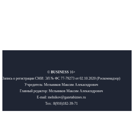
Подписывайтесь
О нас
Реклама
Вакансии
Правила
Контакты
©
BUSINESS
16+
Запись о регистрации СМИ: ЭЛ № ФС 77-79273 от 02.10.2020 (Роскомнадзор)
Учредитель: Мельников Максим Алекасндрович
Главный редактор: Мельников Максим Алекасндрович
E-mail: melnikov@gazetabiznes.ru
Тел.: 8(916)182-39-71