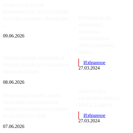
точки роста цен на
недвижимость: расположение
В России резко
будущих станций «Верейская»,
изменилась
...
динамика
09.06.2026
строительства
индустриальных
поме...
Присоединение Одинцово к
Избранное
Москве в 2026 году: отделяем
27.03.2024
факты от слухов
08.06.2026
Samsung Pay
Московский бизнес теряет
заблокирует карты
несколько сотен клиентов
МИР с 3 апреля
элитного и премиум-сегмента
из-за переезда ОДК
Избранное
27.03.2024
07.06.2026