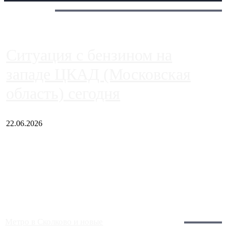
Сегодня:
Ситуация с бензином на
западе ЦКАД (Московская
область) сегодня
22.06.2026
Чем ближе к центру столицы, тем ситуация на АЗС лучше.
Однако АЗС, расположенные на приличном удалении от
Москвы, имеют более видимые проблемы. Так, некоторые
заправки на ЦКАД либо не работают полностью, либо
работают с ...
Загрузить больше
Главное:
Метро в Сколково и новые