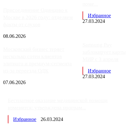
поме...
Присоединение Одинцово к
Избранное
Москве в 2026 году: отделяем
27.03.2024
факты от слухов
08.06.2026
Samsung Pay
Московский бизнес теряет
заблокирует карты
несколько сотен клиентов
МИР с 3 апреля
элитного и премиум-сегмента
из-за переезда ОДК
Избранное
27.03.2024
07.06.2026
Бесплатное оказание медицинской помощи
изменится: утверждена програм...
Избранное
26.03.2024