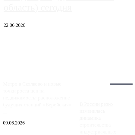
область) сегодня
22.06.2026
Чем ближе к центру столицы, тем ситуация на АЗС лучше.
Однако АЗС, расположенные на приличном удалении от
Москвы, имеют более видимые проблемы. Так, некоторые
заправки на ЦКАД либо не работают полностью, либо
работают с ...
Загрузить больше
Главное:
Метро в Сколково и новые
точки роста цен на
недвижимость: расположение
В России резко
будущих станций «Верейская»,
изменилась
...
динамика
09.06.2026
строительства
индустриальных