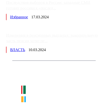
Последствия выборов в России: западные СМИ
готовят россиян к «послед...
Избранное
17.03.2024
Изменения в пенсионных выплатах: накопительную
часть пенсии хотят пе...
ВЛАСТЬ
10.03.2024