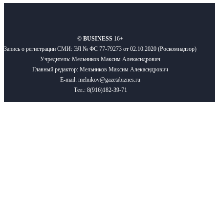
О нас
Реклама
Вакансии
Правила
Контакты
©
BUSINESS
16+
Запись о регистрации СМИ: ЭЛ № ФС 77-79273 от 02.10.2020 (Роскомнадзор)
Учредитель: Мельников Максим Алекасндрович
Главный редактор: Мельников Максим Алекасндрович
E-mail: melnikov@gazetabiznes.ru
Тел.: 8(916)182-39-71