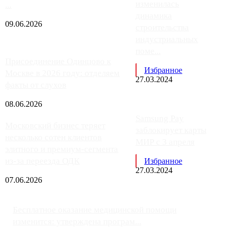
изменилась
...
динамика
09.06.2026
строительства
индустриальных
поме...
Присоединение Одинцово к
Избранное
Москве в 2026 году: отделяем
27.03.2024
факты от слухов
08.06.2026
Samsung Pay
Московский бизнес теряет
заблокирует карты
несколько сотен клиентов
МИР с 3 апреля
элитного и премиум-сегмента
из-за переезда ОДК
Избранное
27.03.2024
07.06.2026
Бесплатное оказание медицинской помощи
изменится: утверждена програм...