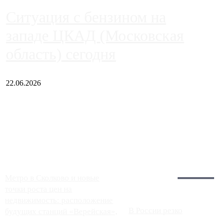
Ситуация с бензином на
западе ЦКАД (Московская
область) сегодня
22.06.2026
Чем ближе к центру столицы, тем ситуация на АЗС лучше.
Однако АЗС, расположенные на приличном удалении от
Москвы, имеют более видимые проблемы. Так, некоторые
заправки на ЦКАД либо не работают полностью, либо
работают с ...
Загрузить больше
Главное:
Метро в Сколково и новые
точки роста цен на
недвижимость: расположение
В России резко
будущих станций «Верейская»,