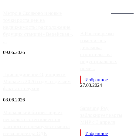
Загрузить больше
Главное:
Метро в Сколково и новые
точки роста цен на
недвижимость: расположение
В России резко
будущих станций «Верейская»,
изменилась
...
динамика
09.06.2026
строительства
индустриальных
поме...
Присоединение Одинцово к
Избранное
Москве в 2026 году: отделяем
27.03.2024
факты от слухов
08.06.2026
Samsung Pay
Московский бизнес теряет
заблокирует карты
несколько сотен клиентов
МИР с 3 апреля
элитного и премиум-сегмента
из-за переезда ОДК
Избранное