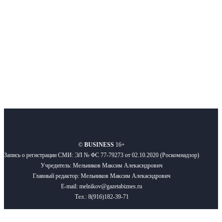
Подписывайтесь
О нас
Реклама
Вакансии
Правила
Контакты
©
BUSINESS
16+
Запись о регистрации СМИ: ЭЛ № ФС 77-79273 от 02.10.2020 (Роскомнадзор)
Учредитель: Мельников Максим Алекасндрович
Главный редактор: Мельников Максим Алекасндрович
E-mail: melnikov@gazetabiznes.ru
Тел.: 8(916)182-39-71