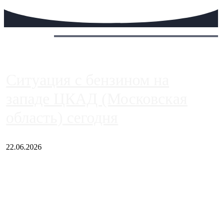
Сегодня:
Ситуация с бензином на
западе ЦКАД (Московская
область) сегодня
22.06.2026
Чем ближе к центру столицы, тем ситуация на АЗС лучше.
Однако АЗС, расположенные на приличном удалении от
Москвы, имеют более видимые проблемы. Так, некоторые
заправки на ЦКАД либо не работают полностью, либо
работают с ...