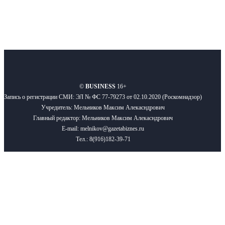
О нас
Реклама
Вакансии
Правила
Контакты
©
BUSINESS
16+
Запись о регистрации СМИ: ЭЛ № ФС 77-79273 от 02.10.2020 (Роскомнадзор)
Учредитель: Мельников Максим Алекасндрович
Главный редактор: Мельников Максим Алекасндрович
E-mail: melnikov@gazetabiznes.ru
Тел.: 8(916)182-39-71