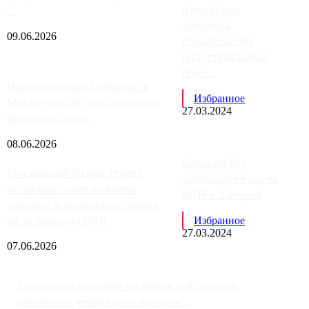
изменилась
...
динамика
09.06.2026
строительства
индустриальных
поме...
Присоединение Одинцово к
Избранное
Москве в 2026 году: отделяем
27.03.2024
факты от слухов
08.06.2026
Samsung Pay
Московский бизнес теряет
заблокирует карты
несколько сотен клиентов
МИР с 3 апреля
элитного и премиум-сегмента
из-за переезда ОДК
Избранное
27.03.2024
07.06.2026
Бесплатное оказание медицинской помощи
изменится: утверждена програм...