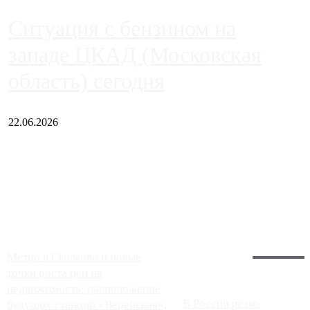
Ситуация с бензином на
западе ЦКАД (Московская
область) сегодня
22.06.2026
Чем ближе к центру столицы, тем ситуация на АЗС лучше.
Однако АЗС, расположенные на приличном удалении от
Москвы, имеют более видимые проблемы. Так, некоторые
заправки на ЦКАД либо не работают полностью, либо
работают с ...
Загрузить больше
Главное:
Метро в Сколково и новые
точки роста цен на
недвижимость: расположение
В России резко
будущих станций «Верейская»,