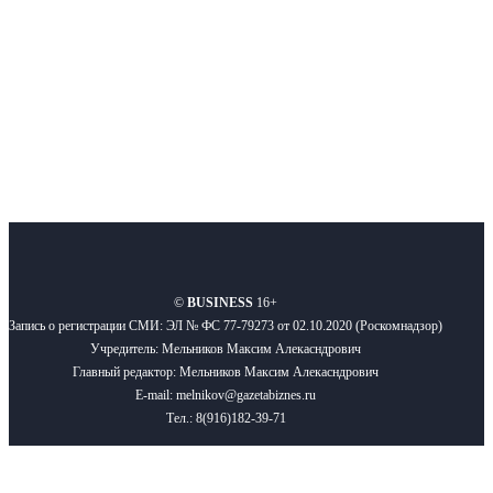
Подписывайтесь
О нас
Реклама
Вакансии
Правила
Контакты
©
BUSINESS
16+
Запись о регистрации СМИ: ЭЛ № ФС 77-79273 от 02.10.2020 (Роскомнадзор)
Учредитель: Мельников Максим Алекасндрович
Главный редактор: Мельников Максим Алекасндрович
E-mail: melnikov@gazetabiznes.ru
Тел.: 8(916)182-39-71