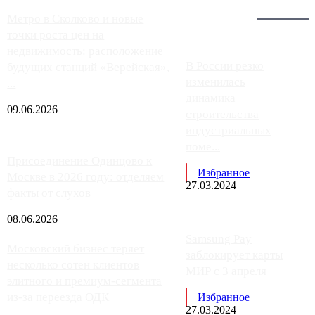
Загрузить больше
Главное:
Метро в Сколково и новые
точки роста цен на
недвижимость: расположение
В России резко
будущих станций «Верейская»,
изменилась
...
динамика
09.06.2026
строительства
индустриальных
поме...
Присоединение Одинцово к
Избранное
Москве в 2026 году: отделяем
27.03.2024
факты от слухов
08.06.2026
Samsung Pay
Московский бизнес теряет
заблокирует карты
несколько сотен клиентов
МИР с 3 апреля
элитного и премиум-сегмента
из-за переезда ОДК
Избранное
27.03.2024