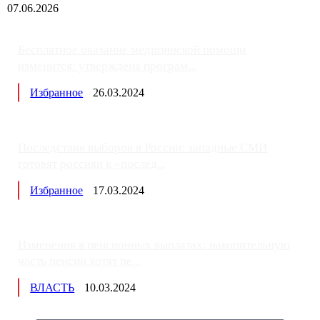
07.06.2026
Бесплатное оказание медицинской помощи
изменится: утверждена програм...
Избранное
26.03.2024
Последствия выборов в России: западные СМИ
готовят россиян к «послед...
Избранное
17.03.2024
Изменения в пенсионных выплатах: накопительную
часть пенсии хотят пе...
ВЛАСТЬ
10.03.2024