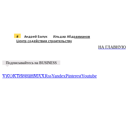
#
Андрей Балук
Ильдар Абдрахманов
Центр содействия строительству
НА ГЛАВНУЮ
Подписывайтесь на BUSINESS
Предложить новость
VK
OK
Telegram
MAX
Rss
Yandex
Pinterest
Youtube