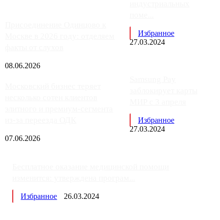
индустриальных
поме...
Присоединение Одинцово к
Избранное
Москве в 2026 году: отделяем
27.03.2024
факты от слухов
08.06.2026
Samsung Pay
Московский бизнес теряет
заблокирует карты
несколько сотен клиентов
МИР с 3 апреля
элитного и премиум-сегмента
из-за переезда ОДК
Избранное
27.03.2024
07.06.2026
Бесплатное оказание медицинской помощи
изменится: утверждена програм...
Избранное
26.03.2024