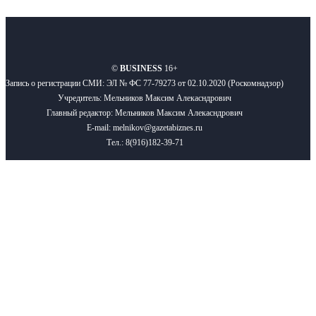
О нас
Реклама
Вакансии
Правила
Контакты
©
BUSINESS
16+
Запись о регистрации СМИ: ЭЛ № ФС 77-79273 от 02.10.2020 (Роскомнадзор)
Учредитель: Мельников Максим Алекасндрович
Главный редактор: Мельников Максим Алекасндрович
E-mail: melnikov@gazetabiznes.ru
Тел.: 8(916)182-39-71