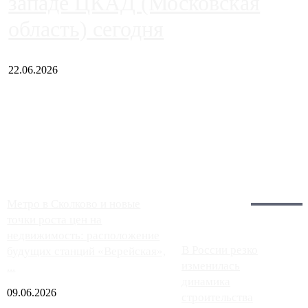
западе ЦКАД (Московская
область) сегодня
22.06.2026
Чем ближе к центру столицы, тем ситуация на АЗС лучше.
Однако АЗС, расположенные на приличном удалении от
Москвы, имеют более видимые проблемы. Так, некоторые
заправки на ЦКАД либо не работают полностью, либо
работают с ...
Загрузить больше
Главное:
Метро в Сколково и новые
точки роста цен на
недвижимость: расположение
В России резко
будущих станций «Верейская»,
изменилась
...
динамика
09.06.2026
строительства