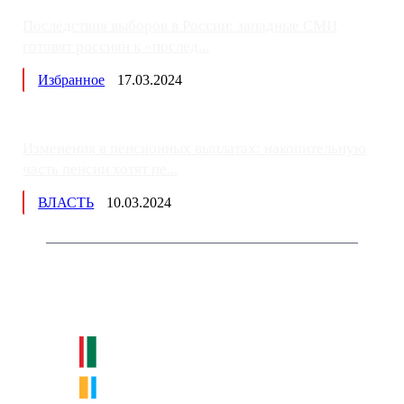
Последствия выборов в России: западные СМИ
готовят россиян к «послед...
Избранное
17.03.2024
Изменения в пенсионных выплатах: накопительную
часть пенсии хотят пе...
ВЛАСТЬ
10.03.2024