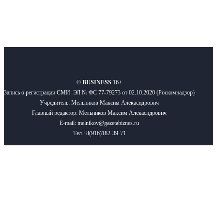
О нас
Реклама
Вакансии
Правила
Контакты
©
BUSINESS
16+
Запись о регистрации СМИ: ЭЛ № ФС 77-79273 от 02.10.2020 (Роскомнадзор)
Учредитель: Мельников Максим Алекасндрович
Главный редактор: Мельников Максим Алекасндрович
E-mail: melnikov@gazetabiznes.ru
Тел.: 8(916)182-39-71