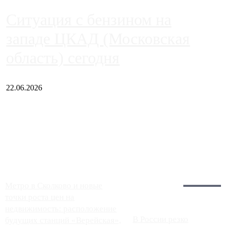
Ситуация с бензином на
западе ЦКАД (Московская
область) сегодня
22.06.2026
Чем ближе к центру столицы, тем ситуация на АЗС лучше.
Однако АЗС, расположенные на приличном удалении от
Москвы, имеют более видимые проблемы. Так, некоторые
заправки на ЦКАД либо не работают полностью, либо
работают с ...
Загрузить больше
Главное:
Метро в Сколково и новые
точки роста цен на
недвижимость: расположение
В России резко
будущих станций «Верейская»,