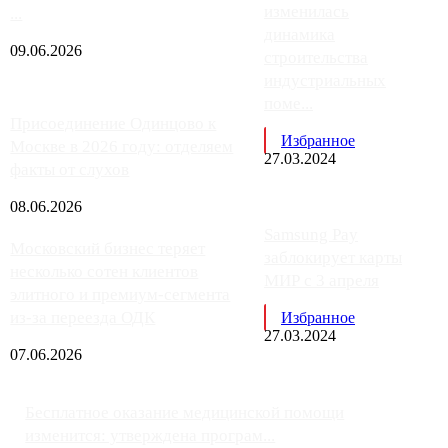
изменилась
...
динамика
09.06.2026
строительства
индустриальных
поме...
Присоединение Одинцово к
Избранное
Москве в 2026 году: отделяем
27.03.2024
факты от слухов
08.06.2026
Samsung Pay
Московский бизнес теряет
заблокирует карты
несколько сотен клиентов
МИР с 3 апреля
элитного и премиум-сегмента
из-за переезда ОДК
Избранное
27.03.2024
07.06.2026
Бесплатное оказание медицинской помощи
изменится: утверждена програм...