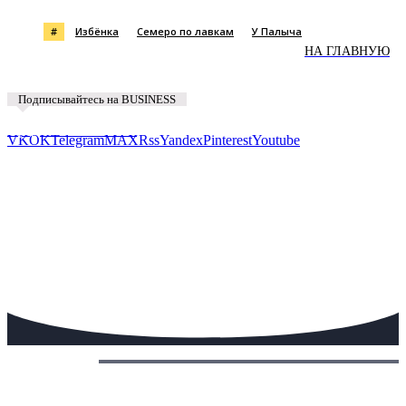
#
Избёнка
Семеро по лавкам
У Палыча
НА ГЛАВНУЮ
Подписывайтесь на BUSINESS
Предложить новость
VK
OK
Telegram
MAX
Rss
Yandex
Pinterest
Youtube
Сегодня: