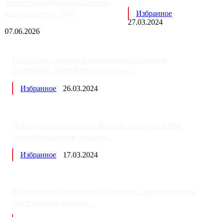
элитного и премиум-сегмента
из-за переезда ОДК
Избранное
27.03.2024
07.06.2026
Бесплатное оказание медицинской помощи
изменится: утверждена програм...
Избранное
26.03.2024
Последствия выборов в России: западные СМИ
готовят россиян к «послед...
Избранное
17.03.2024
Изменения в пенсионных выплатах: накопительную
часть пенсии хотят пе...