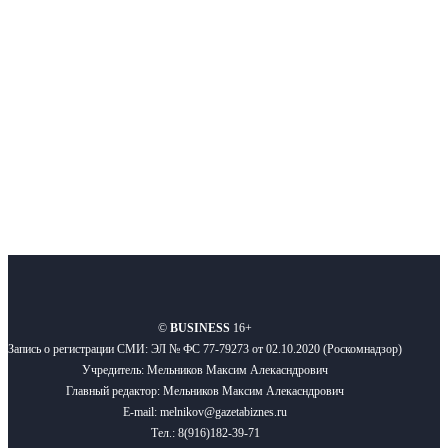
новости бизнеса и новости для бизнеса.
Подписывайтесь
О нас
Реклама
Вакансии
Правила
Контакты
©
BUSINESS
16+
Запись о регистрации СМИ: ЭЛ № ФС 77-79273 от 02.10.2020 (Роскомнадзор)
Учредитель: Мельников Максим Алекасндрович
Главный редактор: Мельников Максим Алекасндрович
E-mail: melnikov@gazetabiznes.ru
Тел.: 8(916)182-39-71