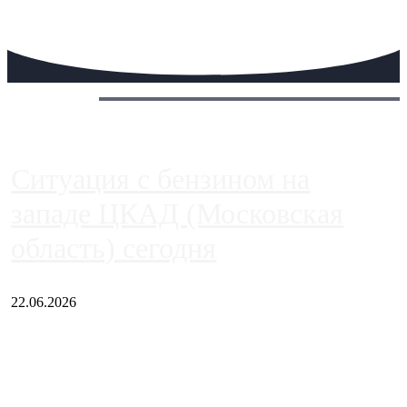
Сегодня:
Ситуация с бензином на
западе ЦКАД (Московская
область) сегодня
22.06.2026
Чем ближе к центру столицы, тем ситуация на АЗС лучше.
Однако АЗС, расположенные на приличном удалении от
Москвы, имеют более видимые проблемы. Так, некоторые
заправки на ЦКАД либо не работают полностью, либо
работают с ...