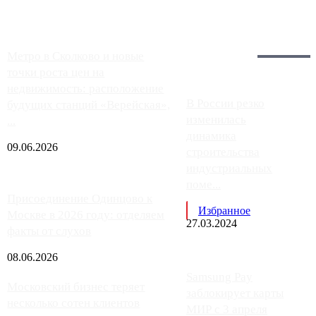
Загрузить больше
Главное:
Метро в Сколково и новые
точки роста цен на
недвижимость: расположение
В России резко
будущих станций «Верейская»,
изменилась
...
динамика
09.06.2026
строительства
индустриальных
поме...
Присоединение Одинцово к
Избранное
Москве в 2026 году: отделяем
27.03.2024
факты от слухов
08.06.2026
Samsung Pay
Московский бизнес теряет
заблокирует карты
несколько сотен клиентов
МИР с 3 апреля