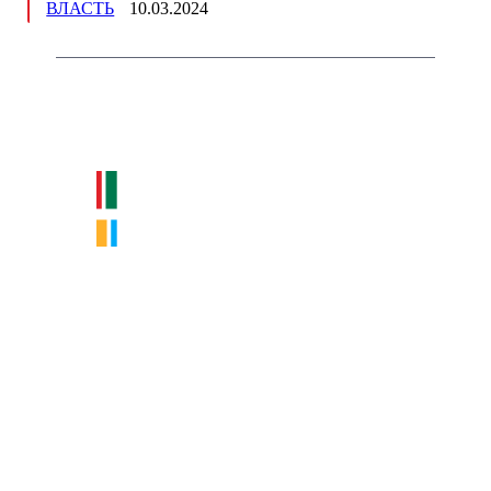
ВЛАСТЬ
10.03.2024
Немного о нас
Интернет-СМИ с фокусом на события, влияющие на бизнес
Московского региона, основанное в 2009 году. Ежедневно публикуем