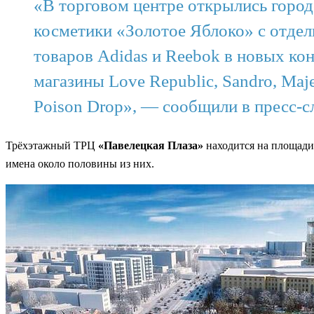
«В торговом центре открылись горо
косметики «Золотое Яблоко» с отдел
товаров Adidas и Reebok в новых ко
магазины Love Republic, Sandro, Ma
Poison Drop», — сообщили в пресс-с
Трёхэтажный ТРЦ
«Павелецкая Плаза»
находится на площади
имена около половины из них.