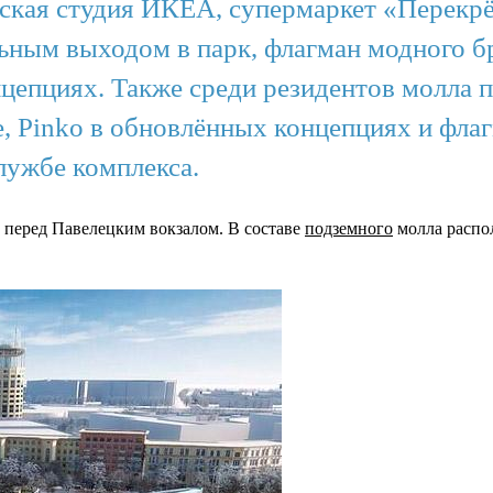
дская студия ИКЕА, супермаркет «Перекр
ьным выходом в парк, флагман модного б
нцепциях. Также среди резидентов молла п
je, Pinko в обновлённых концепциях и фл
лужбе комплекса.
 перед Павелецким вокзалом. В составе
подземного
молла распол