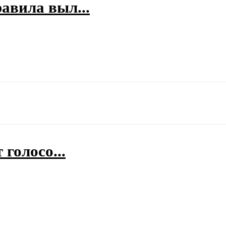
вила выл...
голосо...