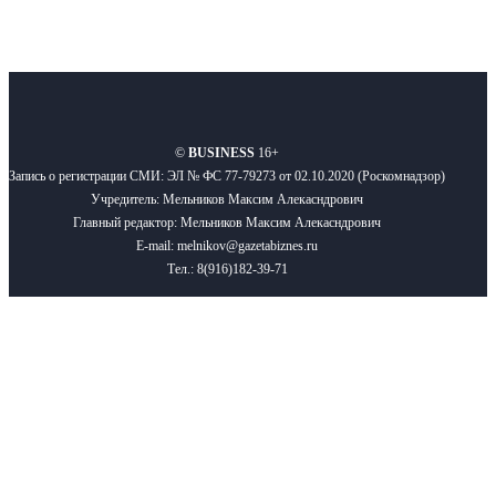
О нас
Реклама
Вакансии
Правила
Контакты
©
BUSINESS
16+
Запись о регистрации СМИ: ЭЛ № ФС 77-79273 от 02.10.2020 (Роскомнадзор)
Учредитель: Мельников Максим Алекасндрович
Главный редактор: Мельников Максим Алекасндрович
E-mail: melnikov@gazetabiznes.ru
Тел.: 8(916)182-39-71