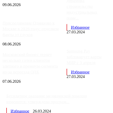
динамика
09.06.2026
строительства
индустриальных
поме...
Присоединение Одинцово к
Избранное
Москве в 2026 году: отделяем
27.03.2024
факты от слухов
08.06.2026
Samsung Pay
Московский бизнес теряет
заблокирует карты
несколько сотен клиентов
МИР с 3 апреля
элитного и премиум-сегмента
из-за переезда ОДК
Избранное
27.03.2024
07.06.2026
Бесплатное оказание медицинской помощи
изменится: утверждена програм...
Избранное
26.03.2024