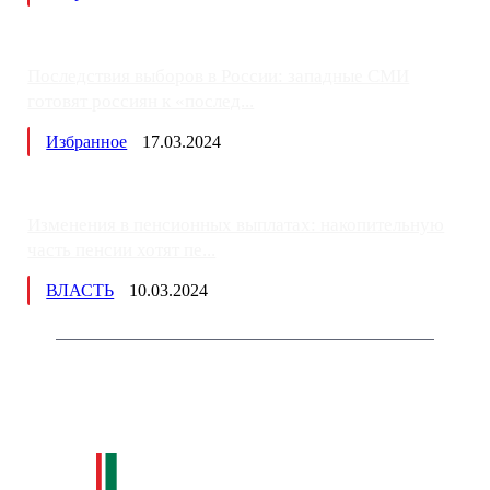
Последствия выборов в России: западные СМИ
готовят россиян к «послед...
Избранное
17.03.2024
Изменения в пенсионных выплатах: накопительную
часть пенсии хотят пе...
ВЛАСТЬ
10.03.2024