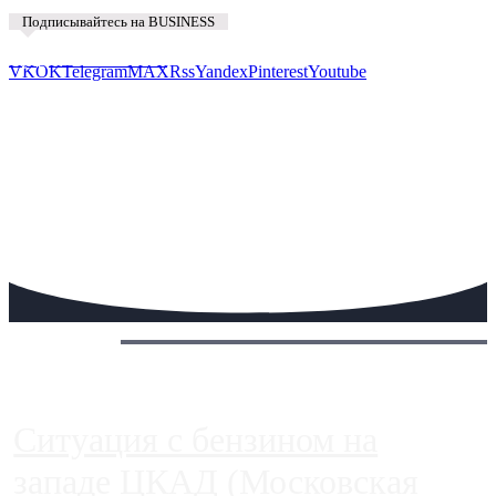
Подписывайтесь на BUSINESS
Предложить новость
VK
OK
Telegram
MAX
Rss
Yandex
Pinterest
Youtube
Сегодня:
Ситуация с бензином на
западе ЦКАД (Московская