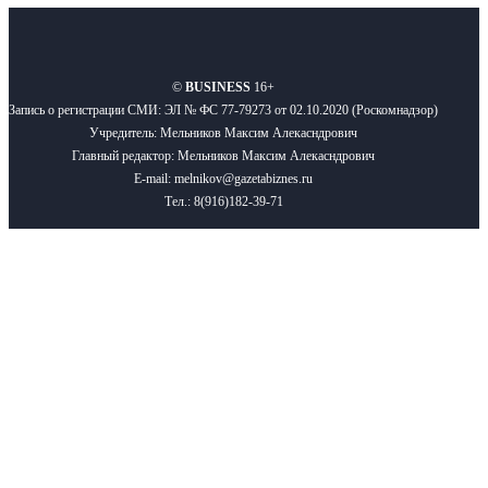
О нас
Реклама
Вакансии
Правила
Контакты
©
BUSINESS
16+
Запись о регистрации СМИ: ЭЛ № ФС 77-79273 от 02.10.2020 (Роскомнадзор)
Учредитель: Мельников Максим Алекасндрович
Главный редактор: Мельников Максим Алекасндрович
E-mail: melnikov@gazetabiznes.ru
Тел.: 8(916)182-39-71