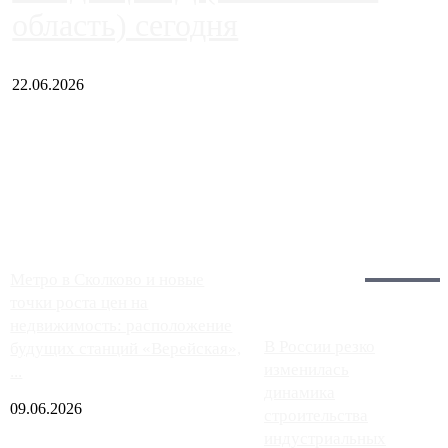
область) сегодня
22.06.2026
Чем ближе к центру столицы, тем ситуация на АЗС лучше.
Однако АЗС, расположенные на приличном удалении от
Москвы, имеют более видимые проблемы. Так, некоторые
заправки на ЦКАД либо не работают полностью, либо
работают с ...
Загрузить больше
Главное:
Метро в Сколково и новые
точки роста цен на
недвижимость: расположение
В России резко
будущих станций «Верейская»,
изменилась
...
динамика
09.06.2026
строительства
индустриальных