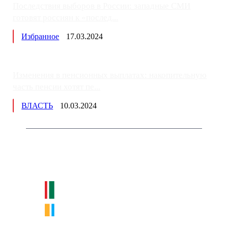
Последствия выборов в России: западные СМИ
готовят россиян к «послед...
Избранное
17.03.2024
Изменения в пенсионных выплатах: накопительную
часть пенсии хотят пе...
ВЛАСТЬ
10.03.2024