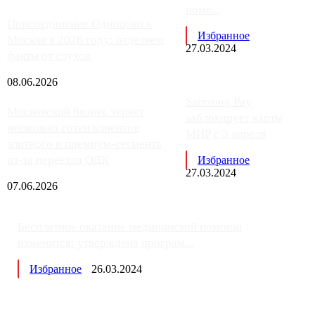
поме...
Присоединение Одинцово к
Избранное
Москве в 2026 году: отделяем
27.03.2024
факты от слухов
08.06.2026
Samsung Pay
Московский бизнес теряет
заблокирует карты
несколько сотен клиентов
МИР с 3 апреля
элитного и премиум-сегмента
из-за переезда ОДК
Избранное
27.03.2024
07.06.2026
Бесплатное оказание медицинской помощи
изменится: утверждена програм...
Избранное
26.03.2024