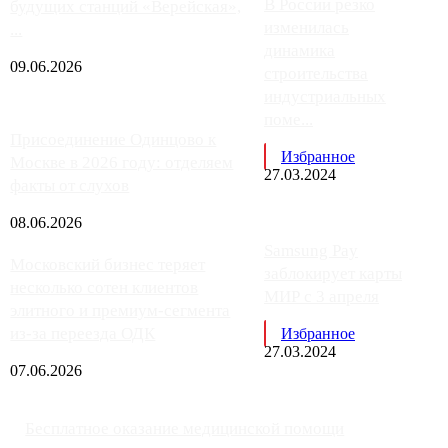
В России резко
будущих станций «Верейская»,
изменилась
...
динамика
09.06.2026
строительства
индустриальных
поме...
Присоединение Одинцово к
Избранное
Москве в 2026 году: отделяем
27.03.2024
факты от слухов
08.06.2026
Samsung Pay
Московский бизнес теряет
заблокирует карты
несколько сотен клиентов
МИР с 3 апреля
элитного и премиум-сегмента
из-за переезда ОДК
Избранное
27.03.2024
07.06.2026
Бесплатное оказание медицинской помощи