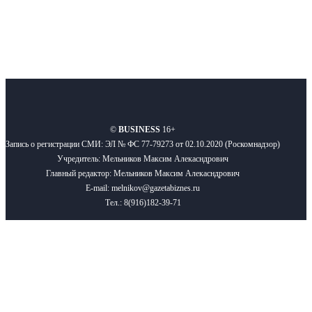
О нас
Реклама
Вакансии
Правила
Контакты
©
BUSINESS
16+
Запись о регистрации СМИ: ЭЛ № ФС 77-79273 от 02.10.2020 (Роскомнадзор)
Учредитель: Мельников Максим Алекасндрович
Главный редактор: Мельников Максим Алекасндрович
E-mail: melnikov@gazetabiznes.ru
Тел.: 8(916)182-39-71