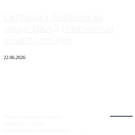
Ситуация с бензином на
западе ЦКАД (Московская
область) сегодня
22.06.2026
Чем ближе к центру столицы, тем ситуация на АЗС лучше.
Однако АЗС, расположенные на приличном удалении от
Москвы, имеют более видимые проблемы. Так, некоторые
заправки на ЦКАД либо не работают полностью, либо
работают с ...
Загрузить больше
Главное:
Метро в Сколково и новые
точки роста цен на
недвижимость: расположение