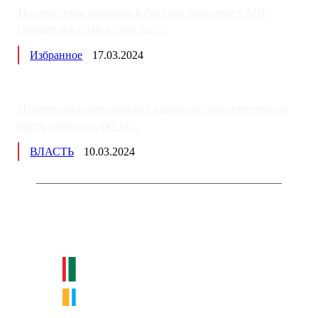
Последствия выборов в России: западные СМИ
готовят россиян к «послед...
Избранное
17.03.2024
Изменения в пенсионных выплатах: накопительную
часть пенсии хотят пе...
ВЛАСТЬ
10.03.2024