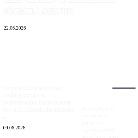
область) сегодня
22.06.2026
Чем ближе к центру столицы, тем ситуация на АЗС лучше.
Однако АЗС, расположенные на приличном удалении от
Москвы, имеют более видимые проблемы. Так, некоторые
заправки на ЦКАД либо не работают полностью, либо
работают с ...
Загрузить больше
Главное:
Метро в Сколково и новые
точки роста цен на
недвижимость: расположение
В России резко
будущих станций «Верейская»,
изменилась
...
динамика
09.06.2026
строительства
индустриальных