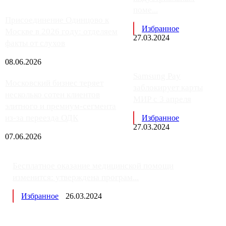
поме...
Присоединение Одинцово к
Избранное
Москве в 2026 году: отделяем
27.03.2024
факты от слухов
08.06.2026
Samsung Pay
Московский бизнес теряет
заблокирует карты
несколько сотен клиентов
МИР с 3 апреля
элитного и премиум-сегмента
из-за переезда ОДК
Избранное
27.03.2024
07.06.2026
Бесплатное оказание медицинской помощи
изменится: утверждена програм...
Избранное
26.03.2024