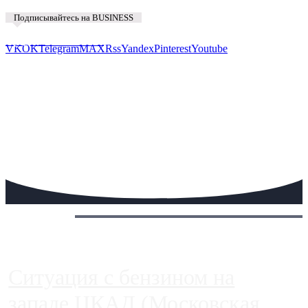
Подписывайтесь на BUSINESS
Предложить новость
VK
OK
Telegram
MAX
Rss
Yandex
Pinterest
Youtube
Сегодня:
Ситуация с бензином на
западе ЦКАД (Московская