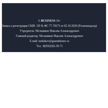
О нас
Реклама
Вакансии
Правила
Контакты
©
BUSINESS
16+
Запись о регистрации СМИ: ЭЛ № ФС 77-79273 от 02.10.2020 (Роскомнадзор)
Учредитель: Мельников Максим Алекасндрович
Главный редактор: Мельников Максим Алекасндрович
E-mail: melnikov@gazetabiznes.ru
Тел.: 8(916)182-39-71