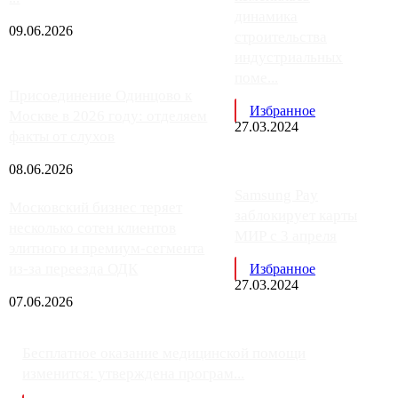
динамика
09.06.2026
строительства
индустриальных
поме...
Присоединение Одинцово к
Избранное
Москве в 2026 году: отделяем
27.03.2024
факты от слухов
08.06.2026
Samsung Pay
Московский бизнес теряет
заблокирует карты
несколько сотен клиентов
МИР с 3 апреля
элитного и премиум-сегмента
из-за переезда ОДК
Избранное
27.03.2024
07.06.2026
Бесплатное оказание медицинской помощи
изменится: утверждена програм...