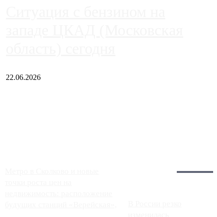
Ситуация с бензином на
западе ЦКАД (Московская
область) сегодня
22.06.2026
Чем ближе к центру столицы, тем ситуация на АЗС лучше.
Однако АЗС, расположенные на приличном удалении от
Москвы, имеют более видимые проблемы. Так, некоторые
заправки на ЦКАД либо не работают полностью, либо
работают с ...
Загрузить больше
Главное:
Метро в Сколково и новые
точки роста цен на
недвижимость: расположение
В России резко
будущих станций «Верейская»,
изменилась
...