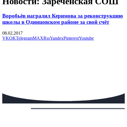
Новости: Зареченская СОШ
Воробьёв наградил Керимова за реконструкцию
школы в Одинцовском районе за свой счёт
08.02.2017
VK
OK
Telegram
MAX
Rss
Yandex
Pinterest
Youtube
Сегодня: