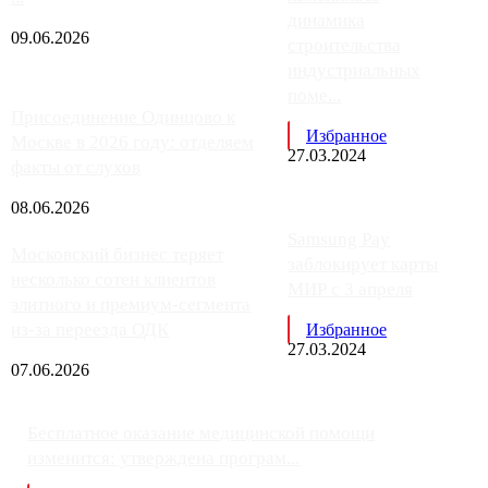
динамика
09.06.2026
строительства
индустриальных
поме...
Присоединение Одинцово к
Избранное
Москве в 2026 году: отделяем
27.03.2024
факты от слухов
08.06.2026
Samsung Pay
Московский бизнес теряет
заблокирует карты
несколько сотен клиентов
МИР с 3 апреля
элитного и премиум-сегмента
из-за переезда ОДК
Избранное
27.03.2024
07.06.2026
Бесплатное оказание медицинской помощи
изменится: утверждена програм...