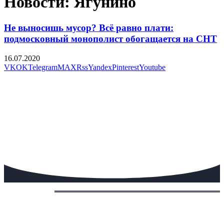
Новости: Ягунино
Не выносишь мусор? Всё равно плати:
подмосковный монополист обогащается на СНТ
16.07.2020
VK
OK
Telegram
MAX
Rss
Yandex
Pinterest
Youtube
Сегодня: