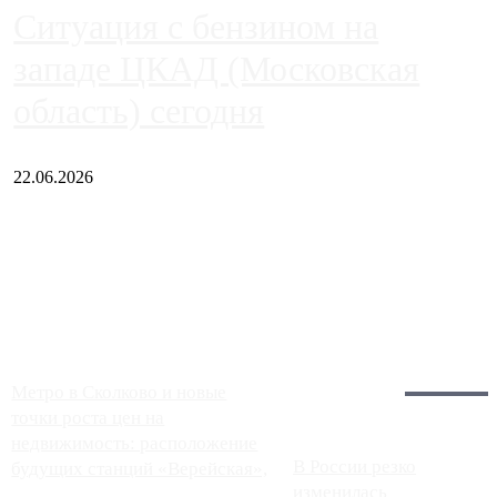
Ситуация с бензином на
западе ЦКАД (Московская
область) сегодня
22.06.2026
Чем ближе к центру столицы, тем ситуация на АЗС лучше.
Однако АЗС, расположенные на приличном удалении от
Москвы, имеют более видимые проблемы. Так, некоторые
заправки на ЦКАД либо не работают полностью, либо
работают с ...
Загрузить больше
Главное:
Метро в Сколково и новые
точки роста цен на
недвижимость: расположение
В России резко
будущих станций «Верейская»,
изменилась
...