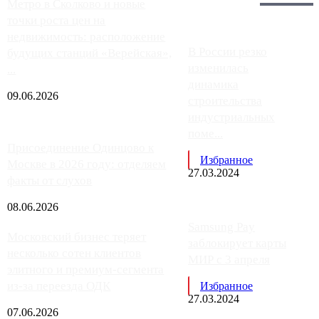
Главное:
Метро в Сколково и новые
точки роста цен на
недвижимость: расположение
В России резко
будущих станций «Верейская»,
изменилась
...
динамика
09.06.2026
строительства
индустриальных
поме...
Присоединение Одинцово к
Избранное
Москве в 2026 году: отделяем
27.03.2024
факты от слухов
08.06.2026
Samsung Pay
Московский бизнес теряет
заблокирует карты
несколько сотен клиентов
МИР с 3 апреля
элитного и премиум-сегмента
из-за переезда ОДК
Избранное
27.03.2024
07.06.2026