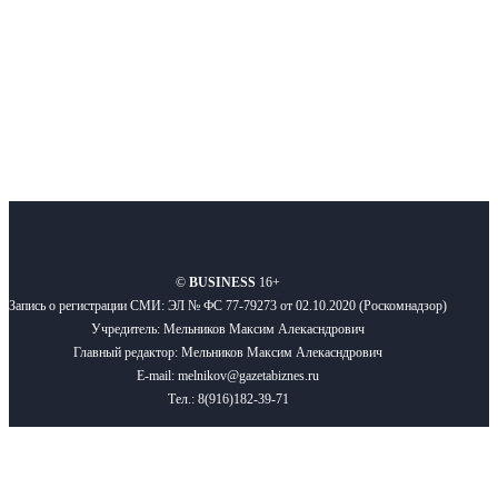
Подписывайтесь
О нас
Реклама
Вакансии
Правила
Контакты
©
BUSINESS
16+
Запись о регистрации СМИ: ЭЛ № ФС 77-79273 от 02.10.2020 (Роскомнадзор)
Учредитель: Мельников Максим Алекасндрович
Главный редактор: Мельников Максим Алекасндрович
E-mail: melnikov@gazetabiznes.ru
Тел.: 8(916)182-39-71