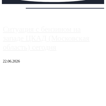
Сегодня:
Ситуация с бензином на
западе ЦКАД (Московская
область) сегодня
22.06.2026
Чем ближе к центру столицы, тем ситуация на АЗС лучше.
Однако АЗС, расположенные на приличном удалении от
Москвы, имеют более видимые проблемы. Так, некоторые
заправки на ЦКАД либо не работают полностью, либо
работают с ...
Загрузить больше