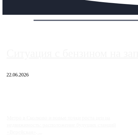
Сегодня:
Ситуация с бензином на за
22.06.2026
Чем ближе к центру столицы, тем ситуация на АЗС лучше. Одн
либо не работают полностью, либо работают с ...
Метро в Сколково и новые точки роста цен на
недвижимость: расположение будущих станций
«Верейская», ...