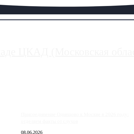
паде ЦКАД (Московская облас
ако АЗС, расположенные на приличном удалении от Москвы, имеют
Присоединение Одинцово к Москве в 2026 году:
отделяем факты от слухов
08.06.2026