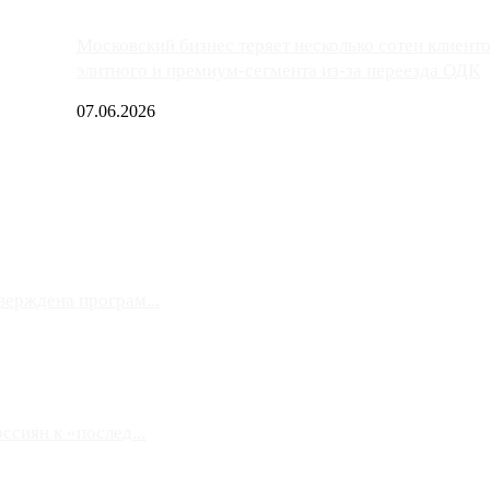
Московский бизнес теряет несколько сотен клиент
элитного и премиум-сегмента из-за переезда ОДК
07.06.2026
верждена програм...
сиян к «послед...