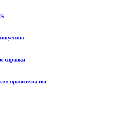
5%
Мишустина
ве справки
юля: правительство