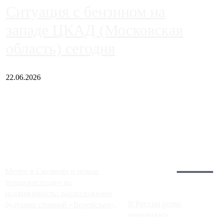
Ситуация с бензином на
западе ЦКАД (Московская
область) сегодня
22.06.2026
Чем ближе к центру столицы, тем ситуация на АЗС лучше.
Однако АЗС, расположенные на приличном удалении от
Москвы, имеют более видимые проблемы. Так, некоторые
заправки на ЦКАД либо не работают полностью, либо
работают с ...
Загрузить больше
Главное:
Метро в Сколково и новые
точки роста цен на
недвижимость: расположение
В России резко
будущих станций «Верейская»,
изменилась
...