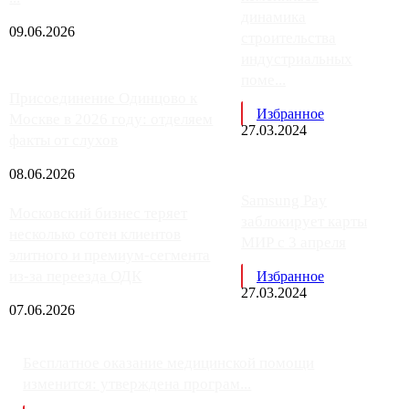
динамика
09.06.2026
строительства
индустриальных
поме...
Присоединение Одинцово к
Избранное
Москве в 2026 году: отделяем
27.03.2024
факты от слухов
08.06.2026
Samsung Pay
Московский бизнес теряет
заблокирует карты
несколько сотен клиентов
МИР с 3 апреля
элитного и премиум-сегмента
из-за переезда ОДК
Избранное
27.03.2024
07.06.2026
Бесплатное оказание медицинской помощи
изменится: утверждена програм...