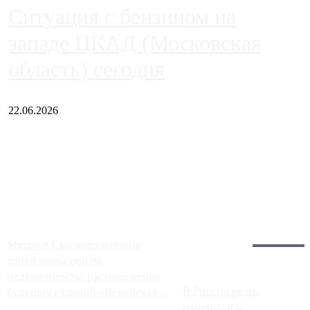
Ситуация с бензином на
западе ЦКАД (Московская
область) сегодня
22.06.2026
Чем ближе к центру столицы, тем ситуация на АЗС лучше.
Однако АЗС, расположенные на приличном удалении от
Москвы, имеют более видимые проблемы. Так, некоторые
заправки на ЦКАД либо не работают полностью, либо
работают с ...
Загрузить больше
Главное:
Метро в Сколково и новые
точки роста цен на
недвижимость: расположение
В России резко
будущих станций «Верейская»,
изменилась
...