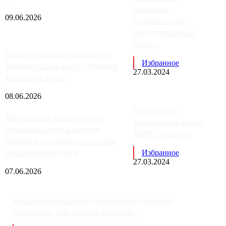
динамика
09.06.2026
строительства
индустриальных
поме...
Присоединение Одинцово к
Избранное
Москве в 2026 году: отделяем
27.03.2024
факты от слухов
08.06.2026
Samsung Pay
Московский бизнес теряет
заблокирует карты
несколько сотен клиентов
МИР с 3 апреля
элитного и премиум-сегмента
из-за переезда ОДК
Избранное
27.03.2024
07.06.2026
Бесплатное оказание медицинской помощи
изменится: утверждена програм...