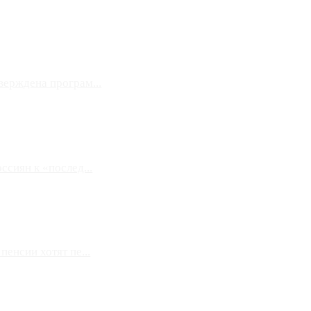
верждена програм...
сиян к «послед...
енсии хотят пе...