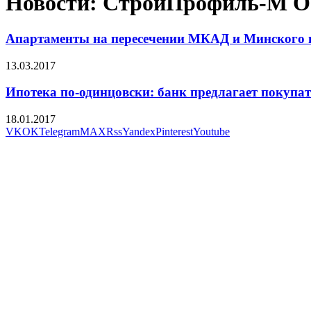
Новости: СтройПрофиль-М 
Апартаменты на пересечении МКАД и Минского ш
13.03.2017
Ипотека по-одинцовски: банк предлагает покупа
18.01.2017
VK
OK
Telegram
MAX
Rss
Yandex
Pinterest
Youtube