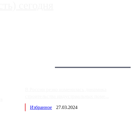
ть) сегодня
 более видимые проблемы. Так, некоторые заправки на ЦКАД
Загрузить больше
Главное:
В России резко изменилась динамика
строительства индустриальных поме...
ов
Избранное
27.03.2024