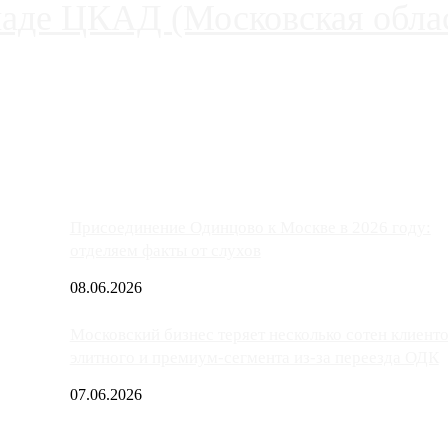
паде ЦКАД (Московская облас
ако АЗС, расположенные на приличном удалении от Москвы, имеют
Присоединение Одинцово к Москве в 2026 году:
отделяем факты от слухов
08.06.2026
Московский бизнес теряет несколько сотен клиент
элитного и премиум-сегмента из-за переезда ОДК
07.06.2026