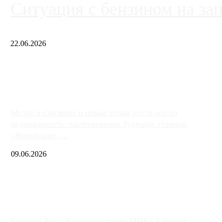
Ситуация с бензином на за
22.06.2026
Чем ближе к центру столицы, тем ситуация на АЗС лучше. Одн
либо не работают полностью, либо работают с ...
Метро в Сколково и новые точки роста цен на
недвижимость: расположение будущих станций
«Верейская», ...
09.06.2026
Samsung Pay заблокирует карты МИР с 3 апреля