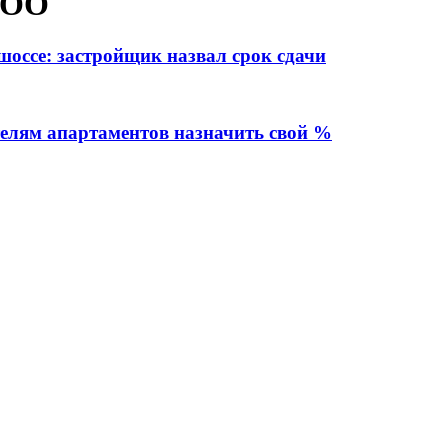
ООО
оссе: застройщик назвал срок сдачи
телям апартаментов назначить свой %