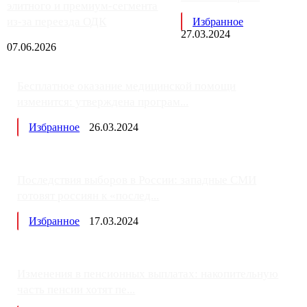
элитного и премиум-сегмента
из-за переезда ОДК
Избранное
27.03.2024
07.06.2026
Бесплатное оказание медицинской помощи
изменится: утверждена програм...
Избранное
26.03.2024
Последствия выборов в России: западные СМИ
готовят россиян к «послед...
Избранное
17.03.2024
Изменения в пенсионных выплатах: накопительную
часть пенсии хотят пе...