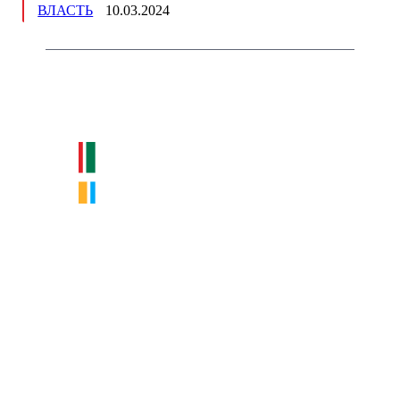
ВЛАСТЬ
10.03.2024
Немного о нас
Интернет-СМИ с фокусом на события, влияющие на бизнес
Московского региона, основанное в 2009 году. Ежедневно публикуем