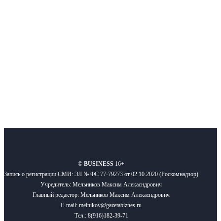
новости бизнеса и новости для бизнеса.
Подписывайтесь
О нас
Реклама
Вакансии
Правила
Контакты
©
BUSINESS
16+
Запись о регистрации СМИ: ЭЛ № ФС 77-79273 от 02.10.2020 (Роскомнадзор)
Учредитель: Мельников Максим Алекасндрович
Главный редактор: Мельников Максим Алекасндрович
E-mail: melnikov@gazetabiznes.ru
Тел.: 8(916)182-39-71