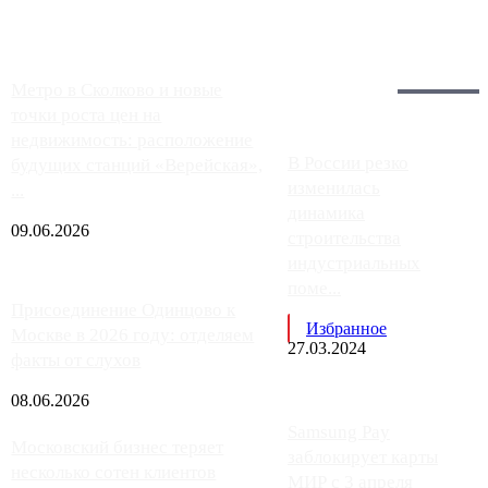
Загрузить больше
Главное:
Метро в Сколково и новые
точки роста цен на
недвижимость: расположение
В России резко
будущих станций «Верейская»,
изменилась
...
динамика
09.06.2026
строительства
индустриальных
поме...
Присоединение Одинцово к
Избранное
Москве в 2026 году: отделяем
27.03.2024
факты от слухов
08.06.2026
Samsung Pay
Московский бизнес теряет
заблокирует карты
несколько сотен клиентов
МИР с 3 апреля