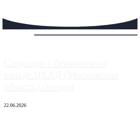
Сегодня:
Ситуация с бензином на
западе ЦКАД (Московская
область) сегодня
22.06.2026
Чем ближе к центру столицы, тем ситуация на АЗС лучше.
Однако АЗС, расположенные на приличном удалении от
Москвы, имеют более видимые проблемы. Так, некоторые
заправки на ЦКАД либо не работают полностью, либо
работают с ...