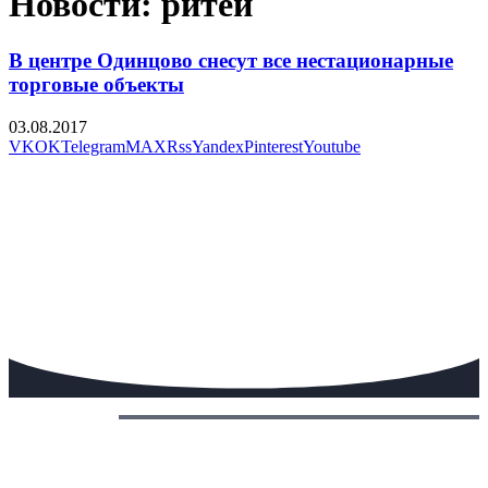
Новости: ритей
В центре Одинцово снесут все нестационарные
торговые объекты
03.08.2017
VK
OK
Telegram
MAX
Rss
Yandex
Pinterest
Youtube
Сегодня: