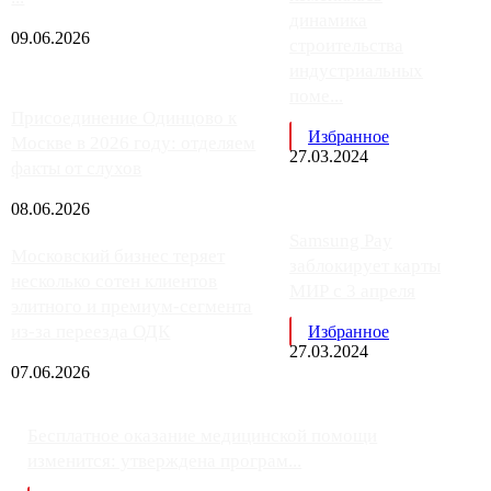
динамика
09.06.2026
строительства
индустриальных
поме...
Присоединение Одинцово к
Избранное
Москве в 2026 году: отделяем
27.03.2024
факты от слухов
08.06.2026
Samsung Pay
Московский бизнес теряет
заблокирует карты
несколько сотен клиентов
МИР с 3 апреля
элитного и премиум-сегмента
из-за переезда ОДК
Избранное
27.03.2024
07.06.2026
Бесплатное оказание медицинской помощи
изменится: утверждена програм...