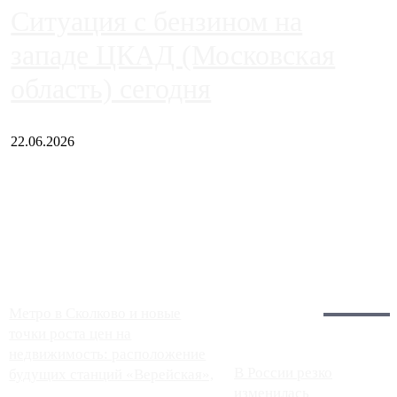
Ситуация с бензином на
западе ЦКАД (Московская
область) сегодня
22.06.2026
Чем ближе к центру столицы, тем ситуация на АЗС лучше.
Однако АЗС, расположенные на приличном удалении от
Москвы, имеют более видимые проблемы. Так, некоторые
заправки на ЦКАД либо не работают полностью, либо
работают с ...
Загрузить больше
Главное:
Метро в Сколково и новые
точки роста цен на
недвижимость: расположение
В России резко
будущих станций «Верейская»,
изменилась
...