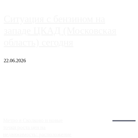
Ситуация с бензином на
западе ЦКАД (Московская
область) сегодня
22.06.2026
Чем ближе к центру столицы, тем ситуация на АЗС лучше.
Однако АЗС, расположенные на приличном удалении от
Москвы, имеют более видимые проблемы. Так, некоторые
заправки на ЦКАД либо не работают полностью, либо
работают с ...
Загрузить больше
Главное:
Метро в Сколково и новые
точки роста цен на
недвижимость: расположение