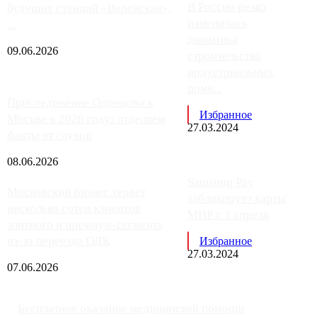
В России резко
будущих станций «Верейская»,
изменилась
...
динамика
09.06.2026
строительства
индустриальных
поме...
Присоединение Одинцово к
Избранное
Москве в 2026 году: отделяем
27.03.2024
факты от слухов
08.06.2026
Samsung Pay
Московский бизнес теряет
заблокирует карты
несколько сотен клиентов
МИР с 3 апреля
элитного и премиум-сегмента
из-за переезда ОДК
Избранное
27.03.2024
07.06.2026
Бесплатное оказание медицинской помощи